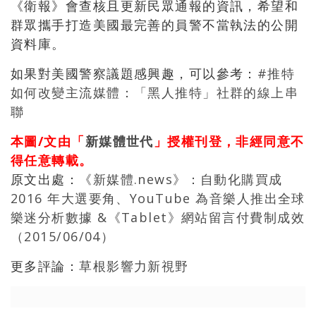
《衛報》會查核且更新民眾通報的資訊，希望和
群眾攜手打造美國最完善的員警不當執法的公開
資料庫。
如果對美國警察議題感興趣，可以參考：
#推特
如何改變主流媒體：「黑人推特」社群的線上串
聯
本圖/文由「
新媒體世代
」授權刊登，非經同意不
得任意轉載。
原文出處：
《新媒體.news》：自動化購買成
2016 年大選要角、YouTube 為音樂人推出全球
樂迷分析數據 &《Tablet》網站留言付費制成效
（2015/06/04）
更多評論：
草根影響力新視野