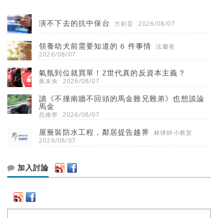
演不下去的抗中保台
方剡旨
2026/08/07
領養幼犬前需要知道的 6 件事情
法蘭瓷
2026/08/07
氣氛到位就買單！Z世代真的反資本主義？
夜未央
2026/08/07
讀《不撞南牆不回頭的馬金難兄難弟》也想談論
馬金
呂維寧
2026/08/07
屋簷裝防水工程，鄰居提告越界
林律師小教室
2026/08/07
加入討論