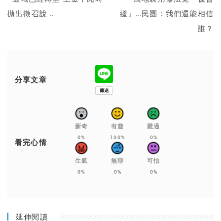
拋出徵召說 ..
緩」…民團：我們還能相信
誰？
分享文章
新奇
有趣
難過
0%
100%
0%
看完心情
生氣
無聊
可怕
0%
0%
0%
延伸閱讀