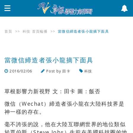
首頁
>>
科技
首頁輪播
>>
當微信締造者張小龍摘下面具
當微信締造者張小龍摘下面具
2016/02/06
Post by
田卡
科技
瀏覽數
622
次
草根影響力新視野 文：田卡 圖：飯否
微信（Wechat）締造者張小龍在大陸科技界是
神一樣的存在。
毫不誇張的說，他在大陸互聯網世界的地位類似
於賈伯斯（Steve Jobs）生前在美國科技圈的地