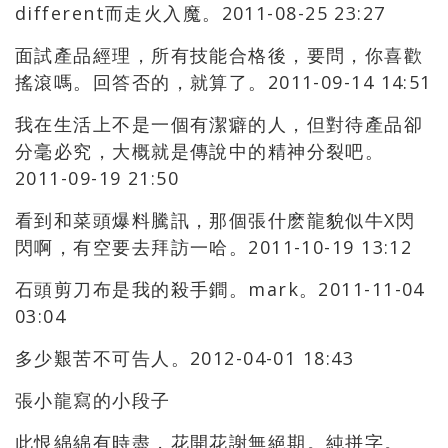
different而走火入魔。2011-08-25 23:27
面試產品經理，所有技能合格後，要問，你喜歡
搖滾嗎。回答否的，就算了。2011-09-14 14:51
我在生活上不是一個有潔癖的人，但對待產品卻
分毫必究，大概就是傳說中的精神分裂吧。
2011-09-19 21:50
看到和菜頭爆料騰訊，那個張什麽龍貌似牛X閃
閃啊，有空要去拜訪一哈。2011-10-19 13:12
石頭剪刀布是我的殺手鐧。mark。2011-11-04
03:04
多少艱苦不可告人。2012-04-01 18:43
張小龍寫的小段子
此恨綿綿有時盡，花開花謝無絕期。純拼字。