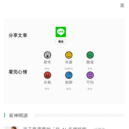
菜
分享文章
新奇
有趣
難過
0%
100%
0%
看完心情
生氣
無聊
可怕
0%
0%
0%
延伸閱讀