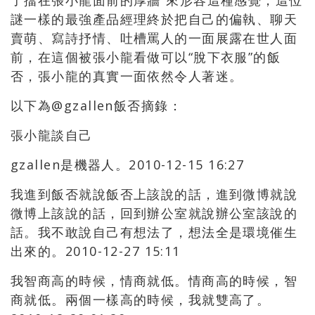
了擋在張小龍面前的厚牆”來形容這種感覺，這位
謎一樣的最強產品經理終於把自己的偏執、聊天
賣萌、寫詩抒情、吐槽罵人的一面展露在世人面
前，在這個被張小龍看做可以“脫下衣服”的飯
否，張小龍的真實一面依然令人著迷。
以下為@gzallen飯否摘錄：
張小龍談自己
gzallen是機器人。2010-12-15 16:27
我進到飯否就說飯否上該說的話，進到微博就說
微博上該說的話，回到辦公室就說辦公室該說的
話。我不敢說自己有想法了，想法全是環境催生
出來的。2010-12-27 15:11
我智商高的時候，情商就低。情商高的時候，智
商就低。兩個一樣高的時候，我就雙高了。