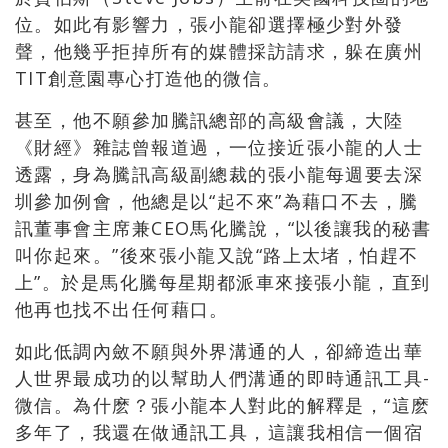
位。如此有影響力，張小龍卻選擇極少對外發
聲，他幾乎拒掉所有的媒體採訪請求，躲在廣州
TIT創意園專心打造他的微信。
甚至，他不願參加騰訊總部的高級會議，大陸
《財經》雜誌曾報道過，一位接近張小龍的人士
透露，身為騰訊高級副總裁的張小龍每週要去深
圳參加例會，他總是以“起不來”為藉口不去，騰
訊董事會主席兼CEO馬化騰說，“以後讓我的秘書
叫你起來。”後來張小龍又說“路上太堵，怕趕不
上”。於是馬化騰每星期都派車來接張小龍，直到
他再也找不出任何藉口。
如此低調內斂不願與外界溝通的人，卻締造出華
人世界最成功的以幫助人們溝通的即時通訊工具-
微信。為什麽？張小龍本人對此的解釋是，“這麽
多年了，我還在做通訊工具，這讓我相信一個宿