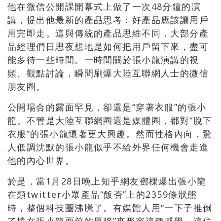
他在微信公開課開幕式上做了一次48分鐘的演
講，提出他最新的產品思考：好產品應該讓用戶
用完即走。這與傳統的產品思維不同，大部分產
品經理們日思夜想地是如何把用戶留下來，盡可
能多待一些時間。一時間關於張小龍演講的視
頻、觀點討論，瞬間刷爆大陸互聯網人士的微信
朋友圈。
公開場合的露面罕見，卻還是“穿著衣服”的張小
龍。不管是大陸互聯網圈還是媒體圈，都對“脫下
衣服”的張小龍懷著更大興趣。然而性格內向，驚
人低調沈默的張小龍似乎不給外界任何機會走進
他的內心世界。
於是，當1月28日晚上知乎網友鄧棵爆出張小龍
在類twitter小眾產品“飯否”上的2359條狀態
時，整個科技圈沸騰了。有媒體人用“一下子推倒