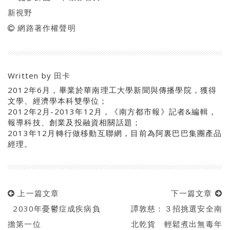
新視野
網路著作權聲明
Written by
田卡
2012年6月，畢業於華南理工大學新聞與傳播學院，獲得
文學、經濟學本科雙學位；
2012年2月-2013年12月，《南方都市報》記者&編輯，
報導科技、創業及投融資相關話題；
2013年12月轉行做移動互聯網，目前為阿裏巴巴集團產品
經理。
上一篇文章
下一篇文章
2030年憂鬱症成疾病負
譚敦慈：３招挑選安全南
擔第一位
北乾貨 輕鬆煮出無毒年