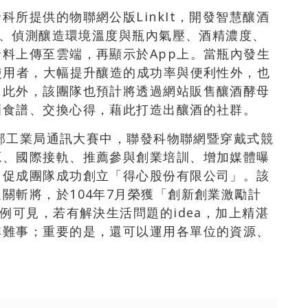
所提供的物聯網公版LinkIt，開發智慧釀酒
殺菌、偵測釀造環境溫度與瓶內氣壓、酒精濃度、
料上傳至雲端，再顯示於App上。當瓶內發生
使用者，大幅提升釀造的成功率與便利性外，也
。此外，該團隊也預計將透過網站販售釀酒酵母
酒食譜、交換心得，藉此打造出釀酒的社群。
濟部工業局通訊大賽中，聯發科物聯網暨穿戴式競
源、國際接軌、推薦參與創業培訓、增加媒體曝
，促成團隊成功創立「得心股份有限公司」。該
關斬將，於104年7月榮獲「創新創業激勵計
例可見，若有解決生活問題的idea，加上精湛
非難事；重要的是，還可以運用各單位的資源、