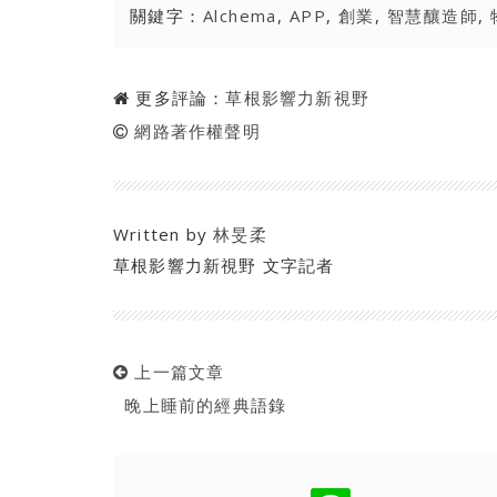
關鍵字：
Alchema
,
APP
,
創業
,
智慧釀造師
,
更多評論：
草根影響力新視野
網路著作權聲明
Written by
林旻柔
草根影響力新視野 文字記者
上一篇文章
晚上睡前的經典語錄