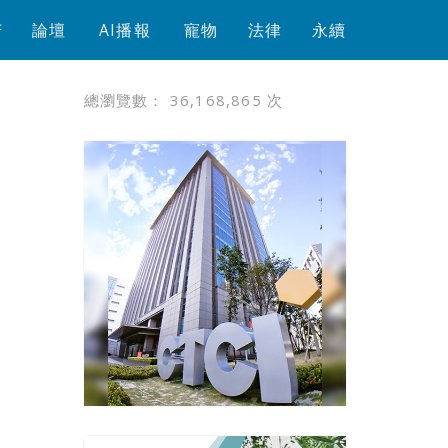
芳
論壇
AI播報
寵物
法律
永續
總瀏覽數：
36,168,865
次