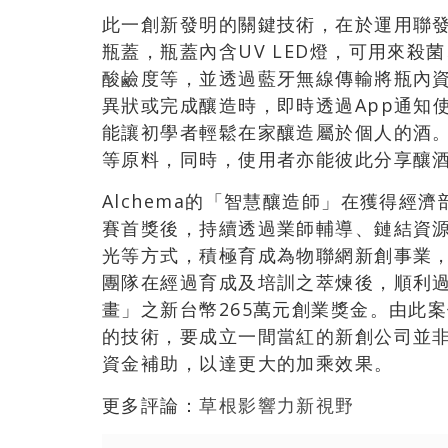
此一創新發明的關鍵技術，在於運用聯發科
瓶蓋，瓶蓋內含UV LED燈，可用來
酸鹼度等，並透過藍牙無線傳輸將瓶內資
異狀或完成釀造時，即時透過App通知
能讓初學者輕鬆在家釀造屬於個人的酒
等原料，同時，使用者亦能彼此分享釀
Alchema的「智慧釀造師」在獲得經
賽首獎後，持續透過業師輔導、鏈結資
光等方式，積極育成為物聯網新創事業
團隊在經過育成及培訓之萃煉後，順利過
畫」之新台幣265萬元創業獎金。由此案
的技術，要成立一間當紅的新創公司並
資金補助，以達更大的加乘效果。
更多評論：
草根影響力新視野