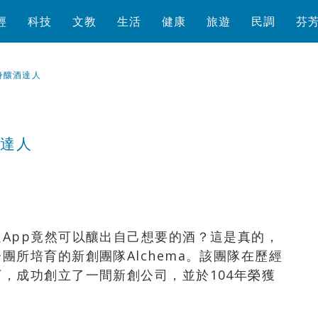
經
科技
文教
生活
健康
旅遊
民調
芬
身釀酒達人
酒達人
瀏覽數
1,826
次
App竟然可以釀出自己想要的酒？這是真的，
所培育的新創團隊Alchema。該團隊在歷經
，成功創立了一間新創公司，並於104年榮獲