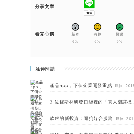
分享文章
看完心情
新奇
有趣
難過
0%
0%
0%
延伸閱讀
產品app，下個企業開發重點
琪拉
201
3 位穆斯林研發口袋裡的「真人翻譯
軟銀的新投資：遛狗媒合服務
琪拉
201