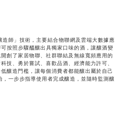
慧釀造師」技術，主要結合物聯網及雲端大數據應
即可按照步驟醞釀出具獨家口味的酒，讓釀酒變
式開創了家居物聯、社群聯結及無線寬頻應用的
新科技、勇於嘗試、喜歡品酒、經濟能力許可、
降低釀造門檻，讓每個消費者都能釀出屬於自己
開始，一步步指導使用者完成釀造，並隨時監測釀