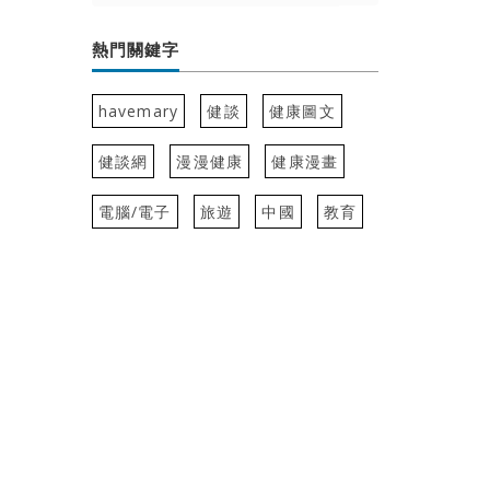
熱門關鍵字
havemary
健談
健康圖文
健談網
漫漫健康
健康漫畫
電腦/電子
旅遊
中國
教育