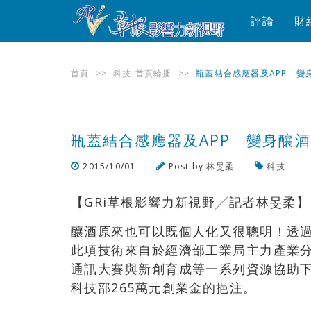
評論
財
首頁
>>
科技
首頁輪播
>>
瓶蓋結合感應器及APP 變
瓶蓋結合感應器及APP 變身釀
2015/10/01
Post by
林旻柔
科技
【GRi草根影響力新視野╱記者林旻柔】
釀酒原來也可以既個人化又很聰明！透過
此項技術來自於經濟部工業局主力產業分團
通訊大賽與新創育成等一系列資源協助下
科技部265萬元創業金的挹注。