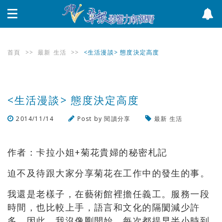
首頁
>>
最新
生活
>>
<生活漫談> 態度決定高度
<生活漫談> 態度決定高度
2014/11/14
Post by
閱讀分享
最新
生活
瀏覽數
914
次
作者：卡拉小姐+菊花貴婦的秘密札記
迫不及待跟大家分享菊花在工作中的發生的事。
我還是老樣子，在藝術館裡擔任義工。服務一段
時間，也比較上手，語言和文化的隔閡減少許
多，因此，我沒像剛開始，每次都提早半小時到