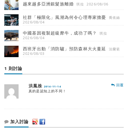
越來越多亞洲銀髮族離婚
琪拉
2026/08/06
社群「極限化」風潮為何令心理專家擔憂
喬依絲
2026/08/04
中國基因複製超級犛牛，成功了嗎？
琪拉
2026/08/04
西班牙出動「消防驢」預防森林大火蔓延
法蘭瓷
2026/08/03
1 則討論
回覆
洪鳳株
2014-11-14
真的是認知上的不同！
加入討論