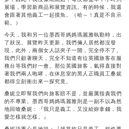
展場，學習新商品和展覽資訊。有的時候，我還
會跟著其他義工一起摸魚。（哈～！真是不良示
範。）
今天，我和另一位墨西哥媽媽瑪麗雅執勤時，出
了狀況。展覽昨天更新，我們倆人居然都沒發
現，此外，兩個女人話夾子一開，完全停不了。
我們只顧著聊天，完全不知道有位英國旅客在服
務台等我們好一會。那位英國旅客，氣得直接對
著我們兩人咆哮，在休息室的黑人正職員工桑妮
都得立刻衝出來一探究竟。
桑妮立即幫我們向旅客賠不是，並嚴厲指責我們
的不專業。墨西哥媽媽瑪麗雅則是一副不以為然
地回嗆桑妮：『我只是義工，又沒給妳拿錢，我
愛怎樣就怎樣。』
桑妮語重心長地說：『就算妳只是義工，妳也要