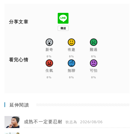
分享文章
新奇
有趣
難過
0%
0%
0%
看完心情
生氣
無聊
可怕
0%
0%
0%
延伸閱讀
成熟不一定要忍耐
狄志為
2026/08/06