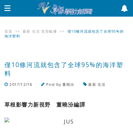
首頁
>>
最新
生活
首頁輪播
>>
僅10條河流就包含了全球95%的
海洋塑料
僅10條河流就包含了全球95%的海洋塑
料
2017/12/18
Post by
董曉汾
最新
生活
瀏覽數
1,231
次
草根影響力新視野 董曉汾編譯