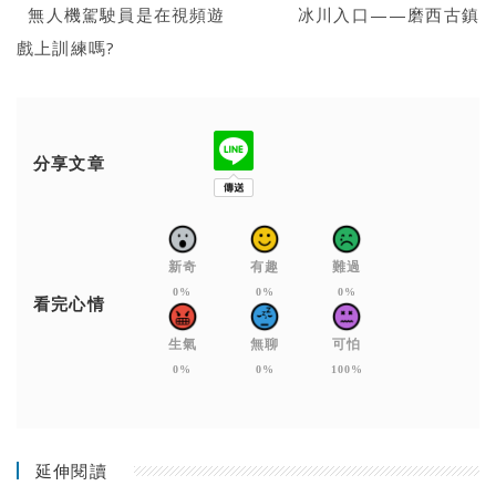
無人機駕駛員是在視頻遊
冰川入口——磨西古鎮
戲上訓練嗎?
分享文章
新奇
有趣
難過
0%
0%
0%
看完心情
生氣
無聊
可怕
0%
0%
100%
延伸閱讀