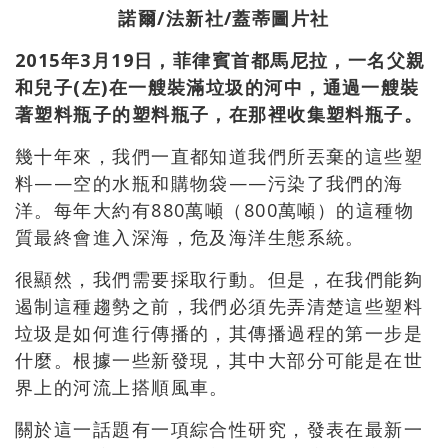
諾爾
/
法新社
/
蓋蒂圖片社
2015
年
3
月
19
日，菲律賓首都馬尼拉，一名父親
和兒子
(
左
)
在一艘裝滿垃圾的河中，通過一艘裝
著塑料瓶子的塑料瓶子，在那裡收集塑料瓶子。
幾十年來，我們一直都知道我們所丟棄的這些塑
料——空的水瓶和購物袋——污染了我們的海
洋。每年大約有880萬噸（800萬噸）的這種物
質最終會進入深海，危及海洋生態系統。
很顯然，我們需要採取行動。但是，在我們能夠
遏制這種趨勢之前，我們必須先弄清楚這些塑料
垃圾是如何進行傳播的，其傳播過程的第一步是
什麼。根據一些新發現，其中大部分可能是在世
界上的河流上搭順風車。
關於這一話題有一項綜合性研究，發表在最新一