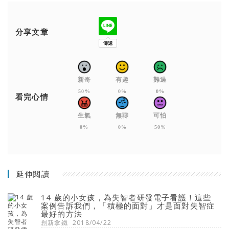
分享文章
新奇
有趣
難過
50%
0%
0%
看完心情
生氣
無聊
可怕
0%
0%
50%
延伸閱讀
14 歲的小女孩，為失智者研發電子看護！這些
案例告訴我們，「積極的面對」才是面對失智症
最好的方法
創新拿鐵
2018/04/22