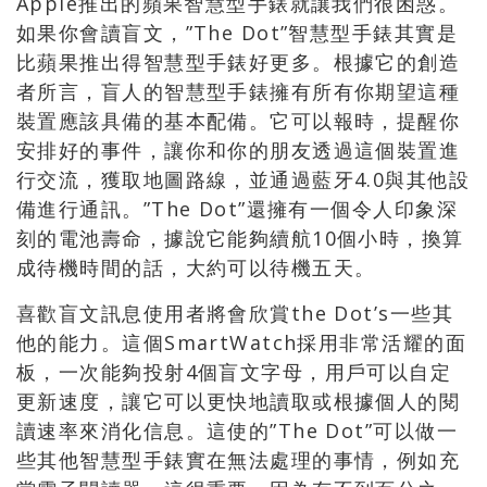
Apple推出的蘋果智慧型手錶就讓我們很困惑。
如果你會讀盲文，”The Dot”智慧型手錶其實是
比蘋果推出得智慧型手錶好更多。根據它的創造
者所言，盲人的智慧型手錶擁有所有你期望這種
裝置應該具備的基本配備。它可以報時，提醒你
安排好的事件，讓你和你的朋友透過這個裝置進
行交流，獲取地圖路線，並通過藍牙4.0與其他設
備進行通訊。”The Dot”還擁有一個令人印象深
刻的電池壽命，據說它能夠續航10個小時，換算
成待機時間的話，大約可以待機五天。
喜歡盲文訊息使用者將會欣賞the Dot’s一些其
他的能力。這個SmartWatch採用非常活耀的面
板，一次能夠投射4個盲文字母，用戶可以自定
更新速度，讓它可以更快地讀取或根據個人的閱
讀速率來消化信息。這使的”The Dot”可以做一
些其他智慧型手錶實在無法處理的事情，例如充