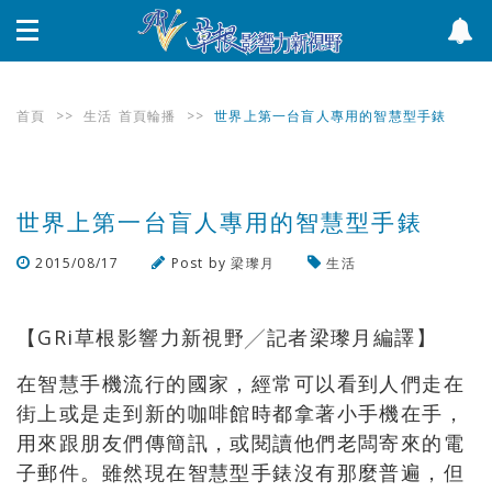
首頁
>>
生活
首頁輪播
>>
世界上第一台盲人專用的智慧型手錶
世界上第一台盲人專用的智慧型手錶
2015/08/17
Post by
梁瓈月
生活
瀏覽數
2,839
次
【GRi草根影響力新視野╱記者梁瓈月編譯】
在智慧手機流行的國家，經常可以看到人們走在
街上或是走到新的咖啡館時都拿著小手機在手，
用來跟朋友們傳簡訊，或閱讀他們老闆寄來的電
子郵件。雖然現在智慧型手錶沒有那麼普遍，但