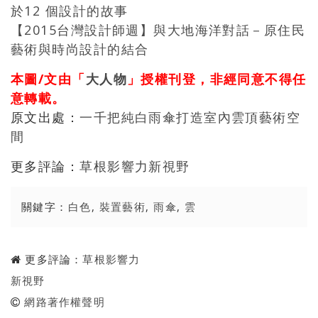
於12 個設計的故事
【2015台灣設計師週】與大地海洋對話－原住民
藝術與時尚設計的結合
本圖/文由「
大人物
」授權刊登，非經同意不得任
意轉載。
原文出處：
一千把純白雨傘打造室內雲頂藝術空
間
更多評論：
草根影響力新視野
關鍵字：
白色
,
裝置藝術
,
雨傘
,
雲
更多評論：
草根影響力
新視野
網路著作權聲明