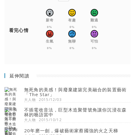
新奇
有趣
難過
0%
0%
0%
看完心情
生氣
無聊
可怕
0%
0%
0%
延伸閱讀
無死角的美感！與廢棄建築完美融合的裝置藝術
「The Star」
大人物
2015/12/03
不插電收音法，巨型木造聚聲號角讓你沉浸在森
林的囈語當中
大人物
2015/10/12
20年磨一劍，爆破藝術家蔡國強的火之天梯