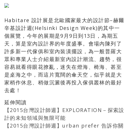
Habitare 設計展是北歐國家最大的設計節–赫爾
辛基設計週(Helsinki Design Week)的其中一
個展覽，今年的展期是9月9日到13日，為期五
天，算是室內設計界的年度盛事。會場內陳列了
許多新一代傢俱和室內裝潢擺設，為一般普羅大
眾和專業人士介紹最新室內設計潮流、趨勢，很
容易就看得眼花撩亂，迷失在燈海、椅海、甚至
是桌海之中，而這片寬闊的傘天空，似乎就是大
家稍作休息、稍做沉澱後再投入傢俱叢林的最好
去處！
延伸閱讀
【2015台灣設計師週】EXPLORATION－探索設
計的未知領域與無限可能
【2015台灣設計師週】urban prefer 告訴你關