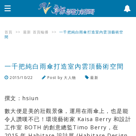
首頁
>>
最新
首頁輪播
>>
一千把純白雨傘打造室內雲頂藝術空
間
一千把純白雨傘打造室內雲頂藝術空間
2015/10/22
Post by
大人物
最新
瀏覽數
2,195
次
撰文：hsiun
數大便是美的壯觀景像，運用在雨傘上，也是能
令人讚嘆不已！環境藝術家 Kaisa Berry 和設計
工作室 BOTH 的創意總監Timo Berry，在
2015 年 Habitare 設計展 (Habitare Design