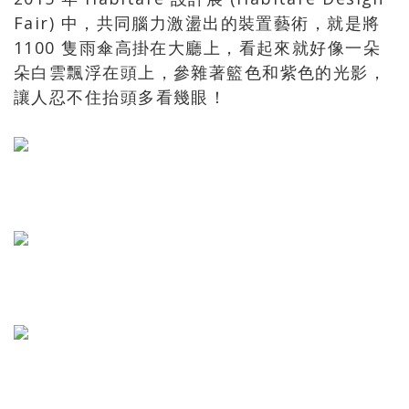
Fair) 中，共同腦力激盪出的裝置藝術，就是將
1100 隻雨傘高掛在大廳上，看起來就好像一朵
朵白雲飄浮在頭上，參雜著籃色和紫色的光影，
讓人忍不住抬頭多看幾眼！