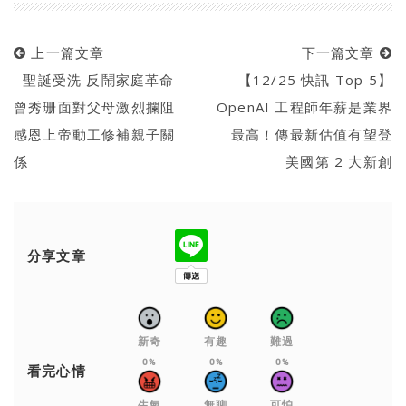
上一篇文章
下一篇文章
聖誕受洗 反鬧家庭革命
【12/25 快訊 Top 5】
曾秀珊面對父母激烈攔阻
OpenAI 工程師年薪是業界
感恩上帝動工修補親子關
最高！傳最新估值有望登
係
美國第 2 大新創
分享文章
新奇
有趣
難過
0%
0%
0%
看完心情
生氣
無聊
可怕