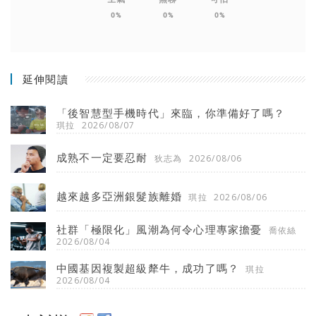
0%
0%
0%
延伸閱讀
「後智慧型手機時代」來臨，你準備好了嗎？
琪拉
2026/08/07
成熟不一定要忍耐
狄志為
2026/08/06
越來越多亞洲銀髮族離婚
琪拉
2026/08/06
社群「極限化」風潮為何令心理專家擔憂
喬依絲
2026/08/04
中國基因複製超級犛牛，成功了嗎？
琪拉
2026/08/04