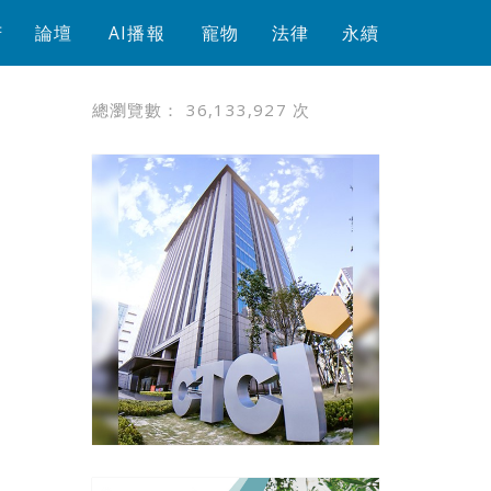
芳
論壇
AI播報
寵物
法律
永續
總瀏覽數：
36,133,927
次