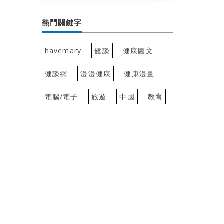
熱門關鍵字
havemary
健談
健康圖文
健談網
漫漫健康
健康漫畫
電腦/電子
旅遊
中國
教育