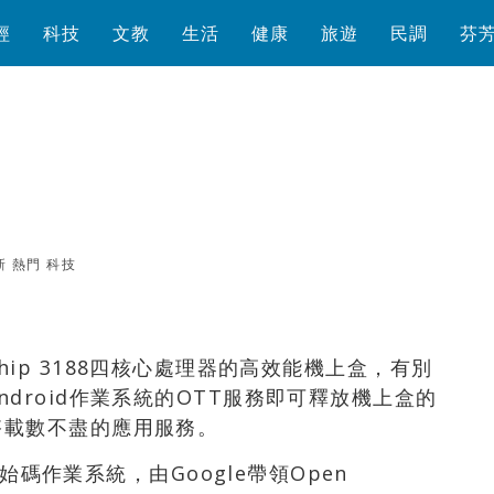
經
科技
文教
生活
健康
旅遊
民調
芬
新
熱門
科技
瀏覽數
7,274
次
ockchip 3188四核心處理器的高效能機上盒，有別
droid作業系統的OTT服務即可釋放機上盒的
搭載數不盡的應用服務。
原始碼作業系統，由Google帶領Open