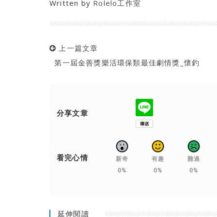
Written by
Rolelo工作室
上一篇文章
第一屆金善獎樂活環保類最佳劇情獎_懷釣
分享文章
看完心情
新奇
有趣
難過
0%
0%
0%
延伸閱讀