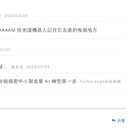
瓷
2026/08/05
 DAAAM 技術讓機器人記住它去過的每個地方
07/31
味」
夜未央
2026/07/31
能揭密中小製造業 AI 轉型第一步
Techorange科技報橘
回覆