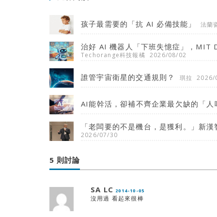
孩子最需要的「抗 AI 必備技能」
法蘭
治好 AI 機器人「下班失憶症」，MIT
Techorange科技報橘
2026/08/02
誰管宇宙衛星的交通規則？
琪拉
2026/
AI能幹活，卻補不齊企業最欠缺的「人
「老闆要的不是機台，是獲利。」新漢智
2026/07/30
5 則討論
SA LC
2014-10-05
沒用過 看起來很棒