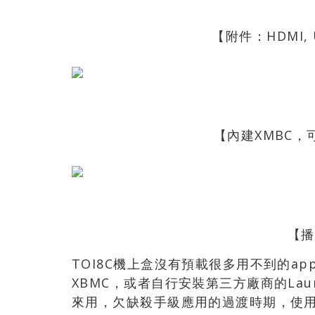
【附件：HDMI, 
【內建XMBC
【播
TOI8C機上盒沒有預載很多用不到的a
XBMC，或者自行安裝第三方廠商的Lau
來用，欠缺殺手級應用的過渡時期，使