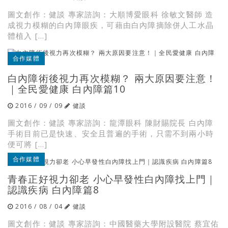
圖文創作：健談 專家諮詢：大順博愛眼科 徐敏文醫師 造
成視力模糊的白內障眼疾，可藉由白內障摘除併人工水晶
體植入 […]
合作媒體
白內障術後視力再次模糊？ 兩大原因要注意！
｜全民愛健康 白內障篇10
2016 / 09 / 09
健談
圖文創作：健談 專家諮詢：龍潭眼科 陳財賜院長 白內障
手術目前已是快速、安全且普遍的手術，只需不到兩小時
便可將 […]
合作媒體
青春正好視力卻老 小心早發性白內障找上門｜
認識疾病 白內障篇8
2016 / 08 / 04
健談
圖文創作：健談 專家諮詢：中國醫藥大學附設醫院 蔡宜佑