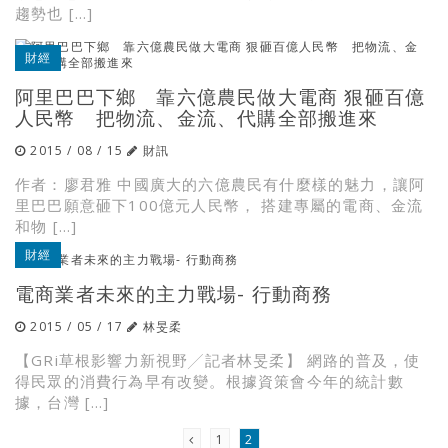
趨勢也 […]
財經
阿里巴巴下鄉 靠六億農民做大電商 狠砸百億
人民幣 把物流、金流、代購全部搬進來
2015 / 08 / 15
財訊
作者：廖君雅 中國廣大的六億農民有什麼樣的魅力，讓阿
里巴巴願意砸下100億元人民幣， 搭建專屬的電商、金流
和物 […]
財經
電商業者未來的主力戰場- 行動商務
2015 / 05 / 17
林旻柔
【GRi草根影響力新視野╱記者林旻柔】 網路的普及，使
得民眾的消費行為早有改變。根據資策會今年的統計數
據，台灣 […]
1
2