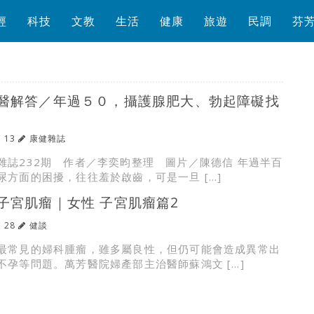
經
科技
文教
生活
健康
旅遊
民調
芬
醫解答／年過５０，攝護腺肥大、勃起障礙找
/ 13
康健雜誌
雜誌232期 作者／李奕昀整理 圖片／陳德信 年過半百
尿方面的困擾，往往羞於啟齒，可是一旦 […]
子宮肌瘤｜女性 子宮肌瘤篇2
/ 28
健談
最常見的婦科腫瘤，雖多屬良性，但仍可能會造成異常出
不孕等問題。萬芳醫院婦產部主治醫師蘇鴻文 […]