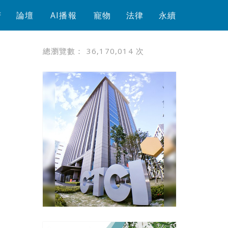
芳
論壇
AI播報
寵物
法律
永續
總瀏覽數：
36,170,014
次