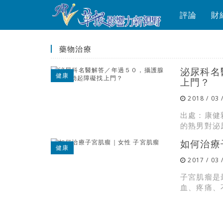
評論
財
藥物治療
泌尿科名
健康
上門？
2018 / 03 
出處：康健
的熟男對泌
如何治療
健康
2017 / 03 
子宮肌瘤是
血、疼痛、