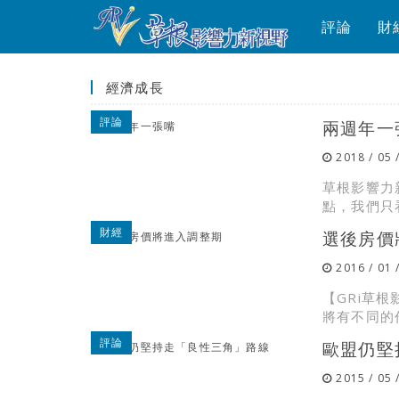
評論
財
經濟成長
評論
兩週年一
2018 / 05 
草根影響力
點，我們只
財經
選後房
2016 / 01 
【GRi草
將有不同的
評論
歐盟仍堅
2015 / 05 