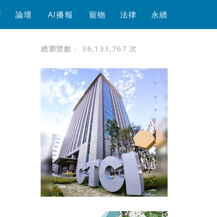
芳
論壇
AI播報
寵物
法律
永續
總瀏覽數：
36,133,767
次