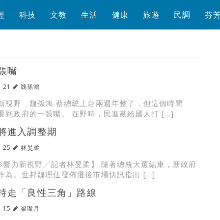
經
科技
文教
生活
健康
旅遊
民調
芬
張嘴
/ 21
魏孫鴻
新視野 魏孫鴻 蔡總統上台兩週年整了，但這個時間
看到政府的一張嘴。 在野時，民進黨給國人打 […]
價將進入調整期
/ 25
林旻柔
根影響力新視野╱記者林旻柔】 隨著總統大選結束，新政府
作為。世邦魏理仕發佈選後市場快訊指出 […]
持走「良性三角」路線
/ 15
梁瓈月