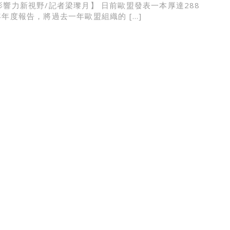
根影響力新視野/記者梁瓈月】 日前歐盟發表一本厚達288
年年度報告，將過去一年歐盟組織的 […]