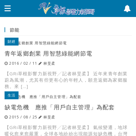
節能
財經
青年返鄉創業 用智慧綠能網節電
2016 / 02 / 11
林旻柔
【GRi草根影響力新視野╱記者林旻柔】 近年來青年創業
蔚為風潮，尤其有些更有心的年輕人，願意返鄉為家鄉服
務。來 […]
生活
缺電危機 應推「用戶自主管理」為配套
2015 / 08 / 25
林旻柔
【GRi草根影響力新視野╱記者林旻柔】 氣候變遷，地球
暖化愈來愈嚴重，全球各地紛紛出現能源短缺危機，台灣