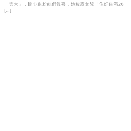
「雲大」，開心跟粉絲們報喜，她透露女兒「住好住滿28
[…]