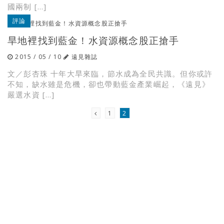
國兩制 […]
評論
旱地裡找到藍金！水資源概念股正搶手
2015 / 05 / 10
遠見雜誌
文／彭杏珠 十年大旱來臨，節水成為全民共識。但你或許
不知，缺水雖是危機，卻也帶動藍金產業崛起，《遠見》
嚴選水資 […]
1
2