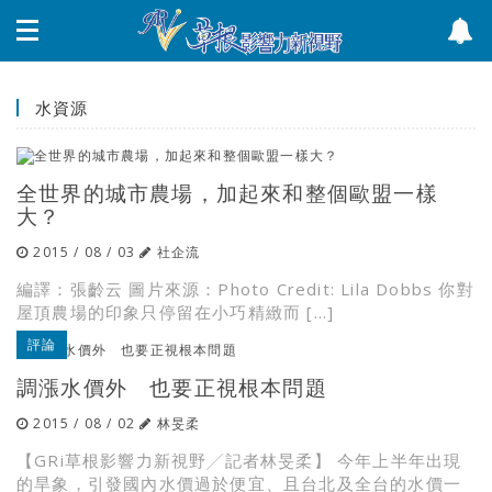
水資源
全世界的城市農場，加起來和整個歐盟一樣
大？
2015 / 08 / 03
社企流
編譯：張齡云 圖片來源：Photo Credit: Lila Dobbs 你對
屋頂農場的印象只停留在小巧精緻而 […]
評論
調漲水價外 也要正視根本問題
2015 / 08 / 02
林旻柔
【GRi草根影響力新視野╱記者林旻柔】 今年上半年出現
的旱象，引發國內水價過於便宜、且台北及全台的水價一