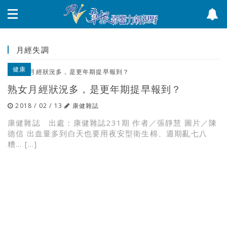
月經失調
健康
熟女月經狀況多，是更年期提早報到？
2018 / 02 / 13
康健雜誌
康健雜誌 出處：康健雜誌231期 作者／張靜慧 圖片／陳
德信 出血量多到白天也要用夜安型衛生棉、週期亂七八
糟… […]