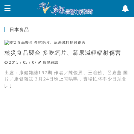
日本食品
核災食品襲台 多吃鈣片、蔬果減輕輻射傷害
2015 / 05 / 07
康健雜誌
出處：康健雜誌197期 作者／陳俊辰、王暄茹、呂嘉薰 圖
片／康健雜誌 3月24日晚上鬧哄哄，賣場忙將不少日系食
[…]