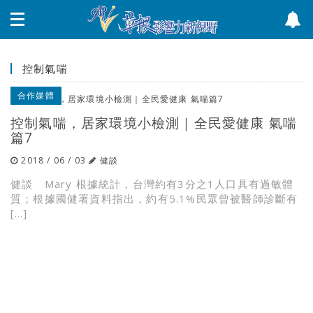
控制氣喘
合作媒體
控制氣喘，居家環境小檢測｜全民愛健康 氣喘
篇7
2018 / 06 / 03
健談
健談 Mary 根據統計，台灣約有3分之1人口具有過敏體
質；根據國健署資料指出，約有5.1%民眾曾被醫師診斷有
[…]