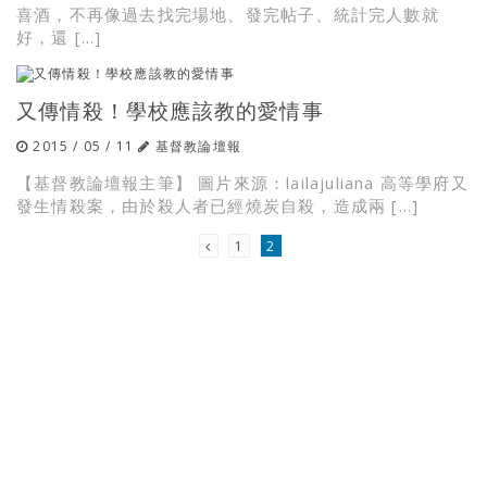
喜酒，不再像過去找完場地、發完帖子、統計完人數就
好，還 […]
又傳情殺！學校應該教的愛情事
2015 / 05 / 11
基督教論壇報
【基督教論壇報主筆】 圖片來源：lailajuliana 高等學府又
發生情殺案，由於殺人者已經燒炭自殺，造成兩 […]
1
2