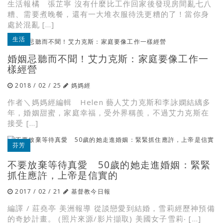
生活報橘 張芷寧 沒有什麼比工作回家後發現房間亂七八
糟、需要煮晚餐，還有一大堆衣服待洗更糟的了！當你身
處於混亂 […]
生活
婚姻忌聽而不聞！艾力克斯：家庭要像工作一
樣經營
2018 / 02 / 25
媽媽經
作者＼媽媽經編輯 Helen 藝人艾力克斯和李詠嫻結縭多
年，婚姻甜蜜，家庭幸福，受外界稱羨，不過艾力克斯在
接受 […]
芬芳
不要放棄等待真愛 50歲的她走進婚姻：緊緊
抓住應許，上帝是信實的
2017 / 02 / 21
基督教今日報
編譯 / 莊堯亭 美洲報導 從談戀愛到結婚，雪莉經歷神預備
的奇妙計畫。 (照片來源/影片擷取) 美國女子雪莉‧ […]