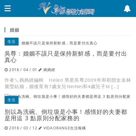
婚姻
生活
吳尊：婚姻不該只是保持新鮮感，而是要付出
真心
2018 / 04 / 01
媽媽經
作者＼媽媽經編輯 Helen 男星吳尊2009年和初戀女友林
麗瑩結婚，婚後育有7歲女兒NeiNei和4歲兒子M […]
生活
別以為洗碗、倒垃圾是小事！感情好的夫妻都
是用這 3 點原則分配家務的
2018 / 03 / 12
VIDAORANGE生活報橘