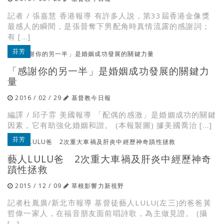
記者 / 張嘉慧 香港報導 有許多人說，第33屆香港金像獎
最感人的瞬間，是張晉奪下男配角時真情流露的感謝詞；
有 […]
芬芳
「感謝你的另一半」是婚姻成功發展的關鍵力
量
2016 / 02 / 29
基督教今日報
編譯 / 邱子雰 美國報導 「配偶的感激」是婚姻成功的關鍵
因素，它有助強化婚姻和諧。 (本報製圖) 據美國喬治 […]
芬芳
藝人LULU爸 2次重大車禍及肝炎中經歷神奇
蹟性拯救
2015 / 12 / 09
草根影響力新視野
記者杜胤廣/新北市報導 基督徒藝人LULU(左三)的爸爸黃
哲偉一家人，在福音朋友面前唱詩歌，為主做見證。 (攝
[…]