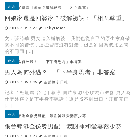
芬芳
回娘家還是回婆家？破解祕訣：「相互尊重」
2016 / 09 / 22
BabyHome
文：張詩華 男女進入婚姻後，我們也從自己的原生家庭帶
來不同的習慣，這些習慣沒有對錯，但是卻因為彼此之間
的不同而 […]
芬芳
男人為何外遇？ 「下半身思考」非答案
2016 / 09 / 09
基督教今日報
記者 / 杜胤廣 台北市報導 圖片來源/心欣城市教會 男人為
什麼外遇？是下半身不聽話？還是找不到出口？其實真正
[…]
芬芳
張晉奪港金像獎男配 淚謝神和愛妻蔡少芬
2016 / 06 / 23
基督教今日報