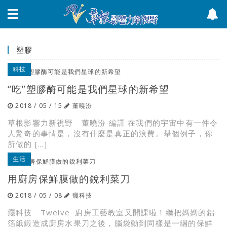
塑膠
科技
“吃”塑膠酶可能是我們星球的新希望
2018 / 05 / 15
董曉汾
草根影響力新視野 董曉汾 編譯 在我們的宇宙中有一件令
人驚奇的事情是，沒有什麼是真正的浪費。舉個例子，你
所做的 […]
生活
用廚房保鮮膜做的銳利菜刀
2018 / 05 / 08
癮科技
癮科技 Twelve 廚房工藝教室又開課啦！繼把媽媽的鋁
箔紙鍛造成廚房水果刀之後，腦袋動到同樣是一綑的保鮮