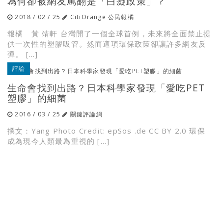
為何卻被網友罵翻是「白癡政策」？
2018 / 02 / 25
CitiOrange 公民報橘
報橘 黃 靖軒 台灣開了一個全球首例，未來將全面禁止提
供一次性的塑膠吸管。然而這項環保政策卻讓許多網友反
彈。 […]
評論
生命會找到出路？日本科學家發現「愛吃PET
塑膠」的細菌
2016 / 03 / 25
關鍵評論網
撰文：Yang Photo Credit: epSos .de CC BY 2.0 環保
成為現今人類最為重視的 […]