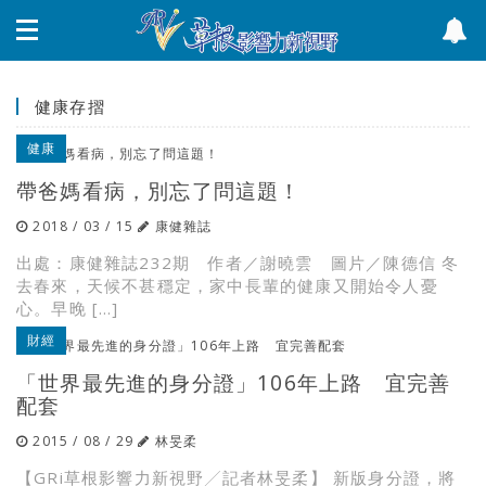
健康存摺
健康
帶爸媽看病，別忘了問這題！
2018 / 03 / 15
康健雜誌
出處：康健雜誌232期 作者／謝曉雲 圖片／陳德信 冬
去春來，天候不甚穩定，家中長輩的健康又開始令人憂
心。早晚 […]
財經
「世界最先進的身分證」106年上路 宜完善
配套
2015 / 08 / 29
林旻柔
【GRi草根影響力新視野╱記者林旻柔】 新版身分證，將