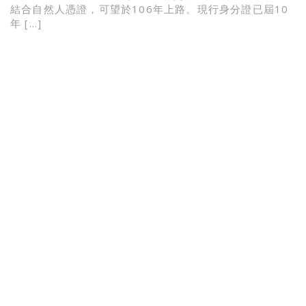
結合自然人憑證，可望於106年上路。現行身分證已屆10
年 […]