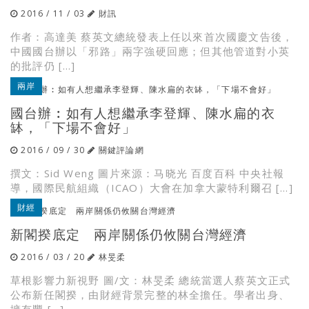
2016 / 11 / 03
財訊
作者：高達美 蔡英文總統發表上任以來首次國慶文告後，
中國國台辦以「邪路」兩字強硬回應；但其他管道對小英
的批評仍 […]
兩岸
國台辦︰如有人想繼承李登輝、陳水扁的衣
缽，「下場不會好」
2016 / 09 / 30
關鍵評論網
撰文：Sid Weng 圖片來源：马晓光 百度百科 中央社報
導，國際民航組織（ICAO）大會在加拿大蒙特利爾召 […]
財經
新閣揆底定 兩岸關係仍攸關台灣經濟
2016 / 03 / 20
林旻柔
草根影響力新視野 圖/文：林旻柔 總統當選人蔡英文正式
公布新任閣揆，由財經背景完整的林全擔任。學者出身、