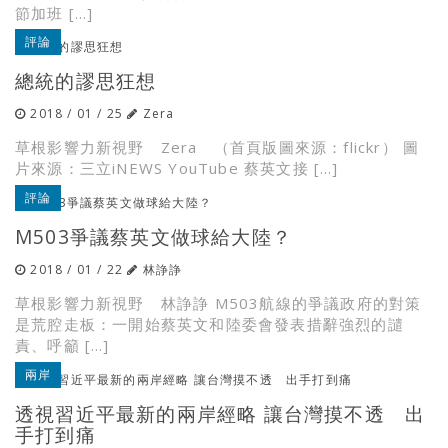
節加班 […]
評論
總統的謬思狂想
2018 / 01 / 25
Zera
草根影響力新視野 Zera （首頁版圖來源：flickr） 圖
片來源：三立iNEWS YouTube 蔡英文接 […]
評論
M503爭議蔡英文做球給大陸？
2018 / 01 / 22
林諍諍
草根影響力新視野 林諍諍 M503航線的爭議政府的對策
是荒腔走板：一開始蔡英文和陸委會發表措辭強烈的譴
責、呼籲 […]
兩岸
透視習近平最新的兩岸經略 讓台灣摸不透 出
手打到痛