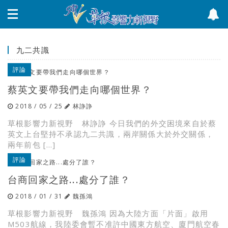
九二共識
評論
蔡英文要帶我們走向哪個世界？
2018 / 05 / 25
林諍諍
草根影響力新視野 林諍諍 今日我們的外交困境來自於蔡
英文上台堅持不承認九二共識，兩岸關係大於外交關係，
兩年前包 […]
評論
台商回家之路...處分了誰？
2018 / 01 / 31
魏孫鴻
草根影響力新視野 魏孫鴻 因為大陸方面「片面」啟用
M503航線，我陸委會暫不准許中國東方航空、廈門航空春