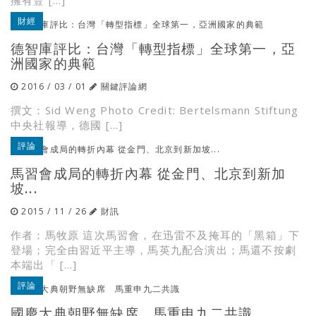
擁有豐 […]
財經
德智庫評比：台灣「轉型指標」全球第一，亞
洲國家的典範
2016 / 03 / 01
關鍵評論網
撰文：Sid Weng Photo Credit: Bertelsmann Stiftung
中央社報導，德國 […]
評論
馬習會成局的轉折內幕 從金門、北京到新加
坡...
2015 / 11 / 26
財訊
作者：馬牧原 這次馬習會，在迅雷不及掩耳的「黑箱」下
登場；完全由習近平主導，馬英九配合演出；馬還不按劇
本端出「 […]
評論
國慶大典朝野無缺席 馬重申九二共識