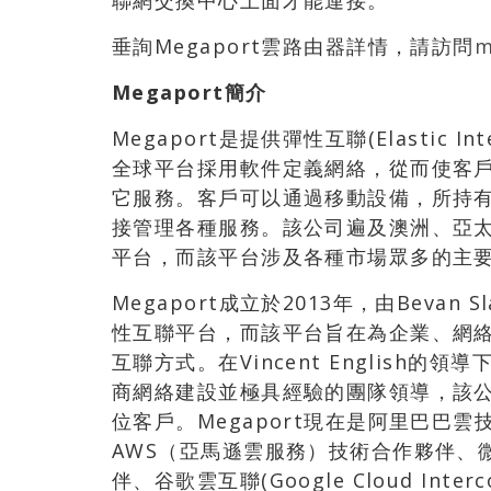
聯網交換中心上面才能連接。
垂詢Megaport雲路由器詳情，請訪問
m
Megaport
簡介
Megaport是提供彈性互聯(Elastic I
全球平台採用軟件定義網絡，從而使客戶能
它服務。客戶可以通過移動設備，所持
接管理各種服務。該公司遍及澳洲、亞
平台，而該平台涉及各種市場眾多的主
Megaport成立於2013年，由Bevan
性互聯平台，而該平台旨在為企業、網
互聯方式。在Vincent English的
商網絡建設並極具經驗的團隊領導，該公
位客戶。Megaport現在是阿里巴巴雲
AWS（亞馬遜雲服務）技術合作夥伴、微軟(Mic
伴、谷歌雲互聯(Google Cloud Interco