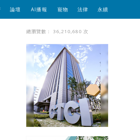
芳
論壇
AI播報
寵物
法律
永續
總瀏覽數：
36,210,680
次