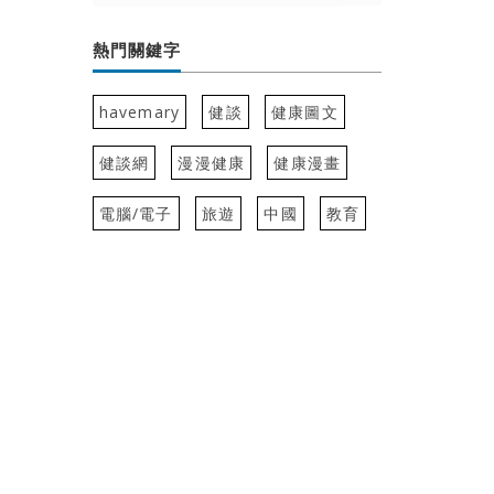
熱門關鍵字
havemary
健談
健康圖文
健談網
漫漫健康
健康漫畫
電腦/電子
旅遊
中國
教育