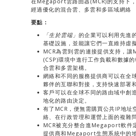
在Megaport雲路由器(MCR)的支
經過優化的混合雲、多雲和多區域網絡
要點：
「生於雲端」
的企業可以利用先進
基礎設施，並能讓它們一直維持虛
MCR為雲到雲的連接提供支持，讓M
(CSP)環境中進行工作負載和數
合雲和多雲架構。
網絡和不同的服務提供商可以在全
夥伴的互聯和對接，支持快速部署
客戶可以在全球不同的路由域中創
地化的路由決定。
有了MCR，便無需購買公共IP地
絡、在行政管理和運營上面的複雜
MCR被充分整合進Megaport軟件定
提供商和Megaport生態系統中