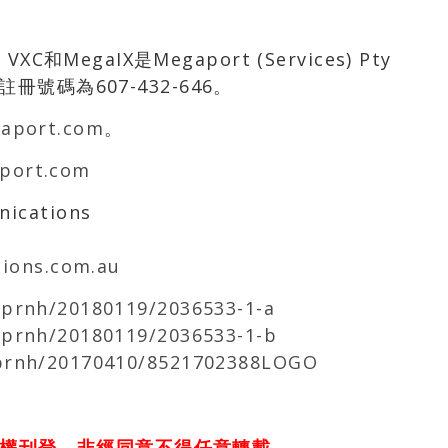
、VXC和MegaIX是Megaport (Services) Pty
號碼為607-432-646。
aport.com
。
port.com
ications
ions.com.au
/prnh/20180119/2036533-1-a
/prnh/20180119/2036533-1-b
/prnh/20170410/8521702388LOGO
權刊登，非經同意不得任意轉載。