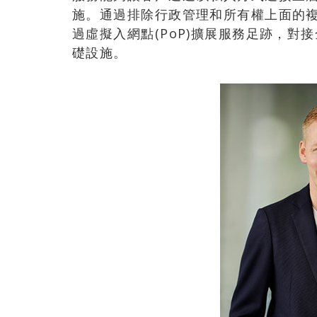
施。通過排除行政管理和所有權上面的複
過虛擬入網點(PoP)擴展服務足跡，
礎設施。