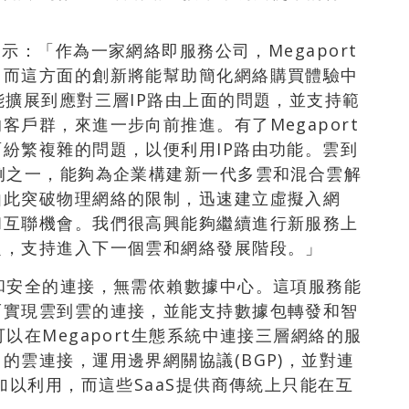
lish表示：「作為一家網絡即服務公司，Megaport
，而這方面的創新將能幫助簡化網絡購買體驗中
能擴展到應對三層IP路由上面的問題，並支持範
戶群，來進一步向前推進。有了Megaport
紛繁複雜的問題，以便利用IP路由功能。雲到
例之一，能夠為企業構建新一代多雲和混合雲解
由此突破物理網絡的限制，迅速建立虛擬入網
和互聯機會。我們很高興能夠繼續進行新服務上
題，支持進入下一個雲和網絡發展階段。」
和安全的連接，無需依賴數據中心。這項服務能
而實現雲到雲的連接，並能支持數據包轉發和智
以在Megaport生態系統中連接三層網絡的服
的雲連接，運用邊界網關協議(BGP)，並對連
加以利用，而這些SaaS提供商傳統上只能在互