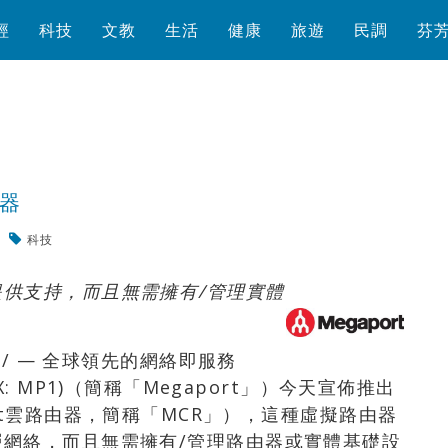
經
科技
文教
生活
健康
旅遊
民調
芬
由器
科技
瀏覽數
402
次
提供支持，而且無需擁有
/
管理實體
社/ — 全球領先的網絡即服務
(ASX: MP1)（簡稱「Megaport」）今天宣佈推出
egaport雲路由器，簡稱「MCR」），這種虛擬路由器
網絡，而且無需擁有/管理路由器或實體基礎設