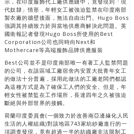
示，在印度服飾代工廠供應鏈中，竟發現到「現
代奴隸」情形，年輕女工被強迫監禁在印度南部
製衣廠的牆壁後面，無法自由出門。Hugo Boss
強調其持續致力於與當地供應商解決此問題。英
國衛報記者發現Hugo Boss所使用的Best
Corporation公司也同時向Next和
Mothercare等高端服飾品牌供應服裝
Best公司並不是印度南部唯一有著工人監禁問題
的公司，在該區域工廠宿舍內安置大批青年女工
的做法十分普遍，採用此做法的工廠老闆們都認
為這種方式是為了確保工人們的安全。但是，年
輕女性被禁監在工作場所，長達四年之久被強迫
斷絕與外部世界的接觸。
荷蘭印度委員會(一個致力於改善南亞邊緣化人民
生活的人權組織)對該地區743家紡紗廠進行的一
項調查發現，竟有超過一半的紡織廠非法限制工