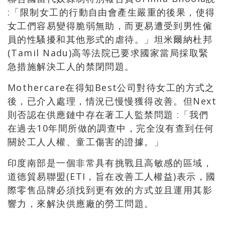
:「限制女工的行動自由會產生嚴重的後果，使得
女工們容易變得脆弱無助，而更易遭受到男性僱
員的性騷擾和其他形式的虐待。」坦米爾納杜邦
(Tamil Nadu)高等法院已要求國家當局採取緊
急措施解決工人的禁閉問題。
Mothercare在得知Best公司對待女工的方式之
後，已介入處理，情況已慢慢獲得改善。但Next
則否認在供應鏈中存在著工人監禁問題 :「我們
在過去10年間所做的調查中，完全沒有查到任何
關於工人人權、童工傷害的證據。」
印度南部是一個非常具有挑戰且高敏感的區域，
道德貿易聯盟(ETI，旨在改善工人權益)表示，國
際零售品牌必須找到更有效的方式並且運用其影
響力，來解決供應廠的勞工問題。