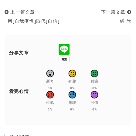
上一篇文章
下一篇文章
用[自我疼惜]取代[自信]
錦 說
分享文章
新奇
有趣
難過
0%
0%
0%
看完心情
生氣
無聊
可怕
0%
0%
0%