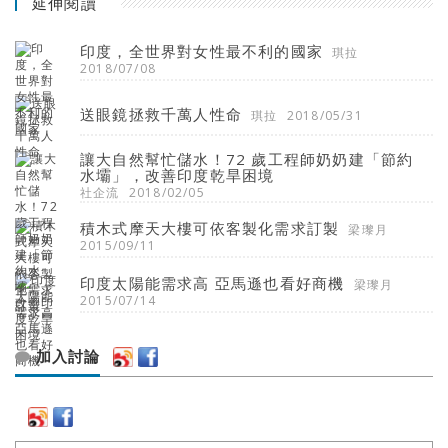
延伸閱讀
印度，全世界對女性最不利的國家
琪拉
2018/07/08
送眼鏡拯救千萬人性命
琪拉
2018/05/31
讓大自然幫忙儲水！72 歲工程師奶奶建「節約
水壩」，改善印度乾旱困境
社企流
2018/02/05
積木式摩天大樓可依客製化需求訂製
梁瓈月
2015/09/11
印度太陽能需求高 亞馬遜也看好商機
梁瓈月
2015/07/14
加入討論