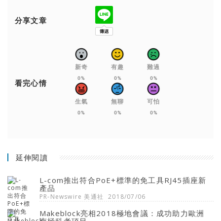
分享文章
新奇
有趣
難過
0%
0%
0%
看完心情
生氣
無聊
可怕
0%
0%
0%
延伸閱讀
L-com推出符合PoE+標準的免工具RJ45插座新
產品
PR-Newswire 美通社
2018/07/06
Makeblock亮相2018極地會議：成功助力歐洲