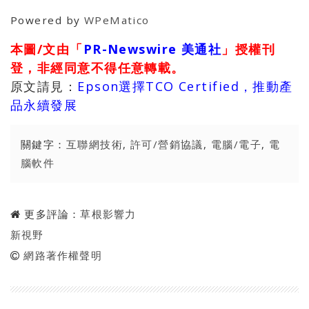
Powered by
WPeMatico
本圖/文由「
PR-Newswire 美通社
」授權刊
登，非經同意不得任意轉載。
原文請見：
Epson選擇TCO Certified，推動產
品永續發展
關鍵字：
互聯網技術
,
許可/營銷協議
,
電腦/電子
,
電
腦軟件
更多評論：
草根影響力
新視野
網路著作權聲明