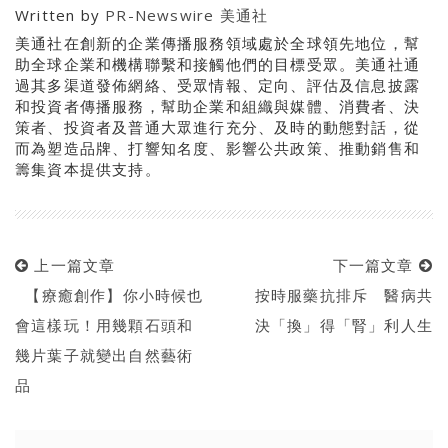
Written by
PR-Newswire 美通社
美通社在創新的企業傳播服務領域處於全球領先地位，幫
助全球企業和機構聯繫和接觸他們的目標受眾。美通社通
過其多渠道發佈網絡、受眾情報、定向、評估及信息披露
和投資者傳播服務，幫助企業和組織與媒體、消費者、決
策者、投資者及普通大眾進行充分、及時的動態對話，從
而為塑造品牌、打響知名度、影響公共政策、推動銷售和
籌集資本提供支持。
上一篇文章
下一篇文章
【療癒創作】你小時候也
按時服藥抗排斥 醫病共
會這樣玩！用幾顆石頭和
決「換」得「腎」利人生
幾片葉子就變出自然藝術
品