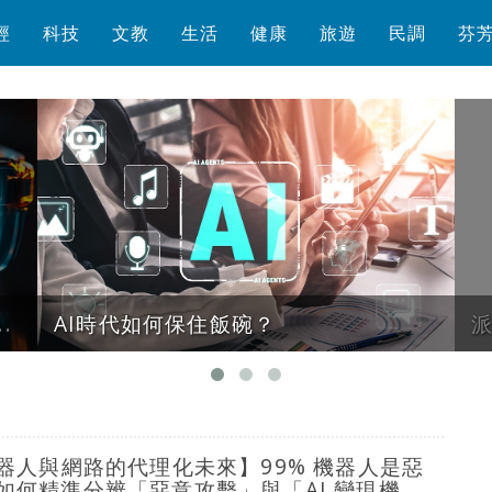
經
科技
文教
生活
健康
旅遊
民調
芬
.
AI時代如何保住飯碗？
機器人與網路的代理化未來】99% 機器人是惡
如何精準分辨「惡意攻擊」與「AI 變現機