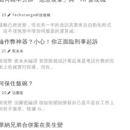
/ 23
Techorange科技報橘
樣貌已經改變，現在有一半的造訪其實來自自動化程式
。這不僅無形中增加伺服器的運算成...
淪作弊神器？小心！你正面臨刑事起訴
/ 21
夜未央
新視野 夜未央編譯 智慧眼鏡或許看起來是考試作弊的完
上也確實行得通。但在...
如何保住飯碗？
/ 20
法蘭瓷
新視野 法蘭瓷編譯 假如你開始懷疑自己是不是在工作上
你並不孤單。根據 G...
華納兄弟合併案在美生變