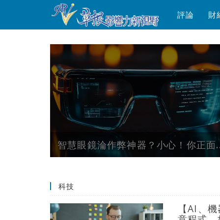
評論
財
來...
智慧眼鏡淪作弊神器？小心！你正面..
科技
【AI、
意程式，