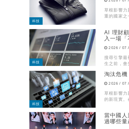
2026 / 07 
草根影響力
重的國家之一
科技
AI 理
入一場「
2026 / 07 
搜尋引擎最
科技
生之前，會先
淘汰危機
2026 / 07 
草根影響力
的新現實。在
科技
當中國人
過哪些量