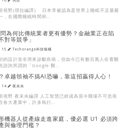
/ 16
琪拉
新視野(琪拉編譯) 日本常被認為是世界上睡眠不足最嚴
，在國際睡眠時間和...
財顧問為何比傳統業者更有優勢？金融業正在陷
不對等競爭」
/ 15
Techorange科技報橘
初的設計並非用來診斷疾病，但如今已有數百萬人在看醫
諮詢所謂的「Google 醫...
？卓越領袖不搞AI恐嚇，靠這招贏得人心！
/ 14
夜未央
新視野 夜未央編譯 人工智慧已經成為當今職場不可忽視
各大產業中，許多執行...
形機器人從產線走進家庭，優必選 U1 必須跨
產與倫理門檻？