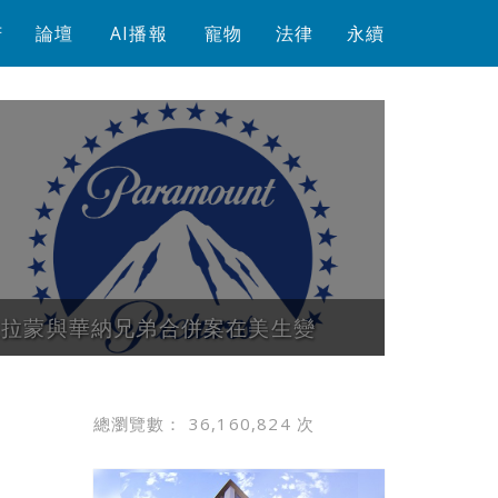
芳
論壇
AI播報
寵物
法律
永續
派拉蒙與華納兄弟合併案在美生變
越可能被 
總瀏覽數：
36,160,824
次