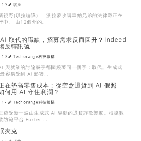
/ 19
琪拉
新視野(琪拉編譯) 派拉蒙收購華納兄弟的法律戰正在
中。 由12個州的...
AI 取代的職缺，招募需求反而回升？Indeed
場反轉訊號
/ 19
Techorange科技報橘
AI 與就業的討論幾乎都圍繞著同一個字：取代。生成式
最容易受到 AI 影響...
正在墊高零售成本：從空盒退貨到 AI 假照
何用 AI 守住利潤？
/ 17
Techorange科技報橘
正遭受新一波由生成式 AI 驅動的退貨詐欺襲擊。根據數
範平台 Forter ...
眠夾克