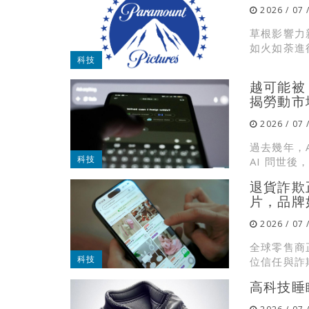
2026 / 07 
草根影響力
如火如荼進行
科技
越可能被 
揭勞動市
2026 / 07 
過去幾年，
科技
AI 問世後，
退貨詐欺
片，品牌如
2026 / 07 
全球零售商
科技
位信任與詐欺防
高科技睡