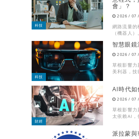
會」？
2026 / 07 
科技
網路流量的
（機器人）
智慧眼鏡
2026 / 07 
草根影響力
美利器，技術
科技
AI時代
2026 / 07 
草根影響力
太依賴AI，
財經
派拉蒙與