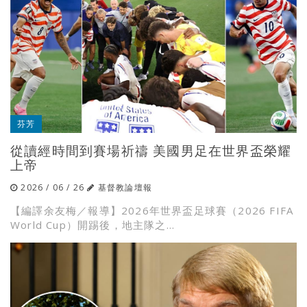
芬芳
從讀經時間到賽場祈禱 美國男足在世界盃榮耀
上帝
2026 / 06 / 26
基督教論壇報
【編譯余友梅／報導】2026年世界盃足球賽（2026 FIFA
World Cup）開踢後，地主隊之...