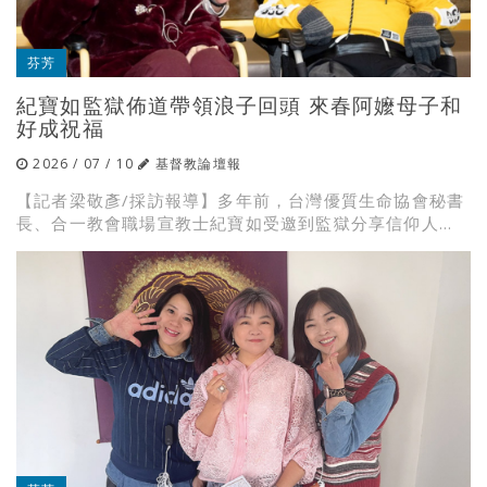
芬芳
紀寶如監獄佈道帶領浪子回頭 來春阿嬤母子和
好成祝福
2026 / 07 / 10
基督教論壇報
【記者梁敬彥/採訪報導】多年前，台灣優質生命協會秘書
長、合一教會職場宣教士紀寶如受邀到監獄分享信仰人...