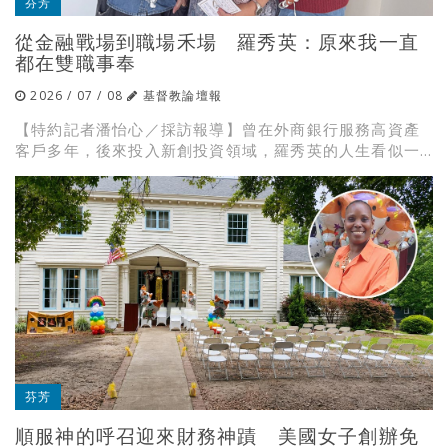
芬芳
從金融戰場到職場禾場 羅秀英：原來我一直
都在雙職事奉
2026 / 07 / 08
基督教論壇報
【特約記者潘怡心／採訪報導】曾在外商銀行服務高資產
客戶多年，後來投入新創投資領域，羅秀英的人生看似一...
芬芳
順服神的呼召迎來財務神蹟 美國女子創辦免