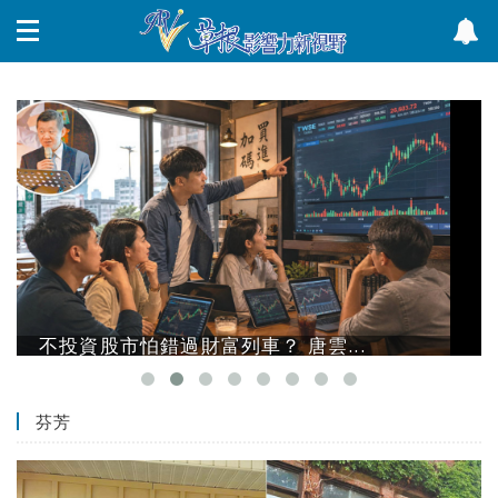
不投資股市怕錯過財富列車？ 唐雲...
芬芳