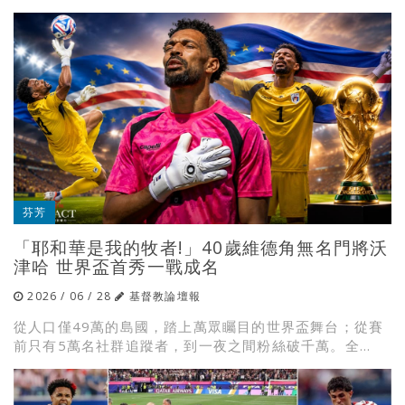
芬芳
「耶和華是我的牧者!」40歲維德角無名門將沃
津哈 世界盃首秀一戰成名
2026 / 06 / 28
基督教論壇報
從人口僅49萬的島國，踏上萬眾矚目的世界盃舞台；從賽
前只有5萬名社群追蹤者，到一夜之間粉絲破千萬。全...