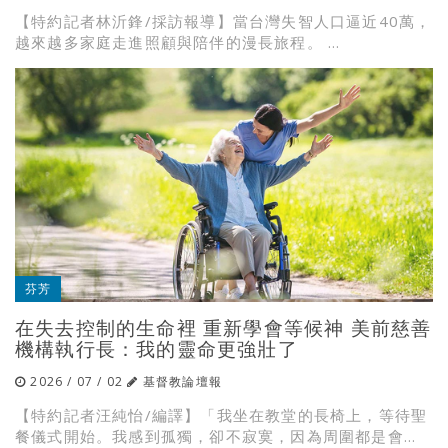
【特約記者林沂鋒/採訪報導】當台灣失智人口逼近40萬，
越來越多家庭走進照顧與陪伴的漫長旅程。 ...
芬芳
在失去控制的生命裡 重新學會等候神 美前慈善
機構執行長：我的靈命更強壯了
2026 / 07 / 02
基督教論壇報
【特約記者汪純怡/編譯】「我坐在教堂的長椅上，等待聖
餐儀式開始。我感到孤獨，卻不寂寞，因為周圍都是會...