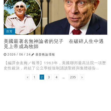
芬芳
美國最著名無神論者的兒子 在破碎人生中遇
見上帝成為牧師
2026 / 06 / 24
基督教論壇報
【編譯余友梅／報導】1963年，美國聯邦最高法院一項歷
史性裁決，終結了公立學校強制誦讀聖經與集體禱告...
1
2
3
4
…
235