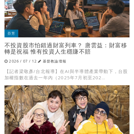
芬芳
不投資股市怕錯過財富列車？ 唐雲益：財富移
轉是祝福 惟有投資人生穩賺不賠
2026 / 07 / 12
基督教論壇報
【記者梁敬彥/台北報導】在AI與半導體產業帶動下，台股
加權指數在過去一年內（2025年7月初至202...