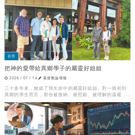
芬芳
把神的愛帶給異鄉學子的屬靈好姐姐
2026 / 07 / 14
基督教論壇報
三十多年來，她成了我生命中的屬靈好姐姐。對一個初到
異鄉的學生而言，那份被接納、被照顧、被理解的溫暖，...