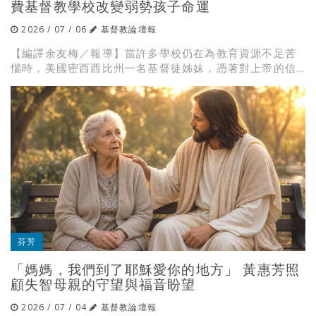
費基督教學校改變弱勢孩子命運
2026 / 07 / 06
基督教論壇報
【編譯余友梅／報導】當許多學校仍在為教育資源不足苦
惱時，美國密西西比州一名基督徒姊妹，憑著對上帝的信...
芬芳
「媽媽，我們到了耶穌愛你的地方」 黃惠芳照
顧失智母親的守望與福音盼望
2026 / 07 / 04
基督教論壇報