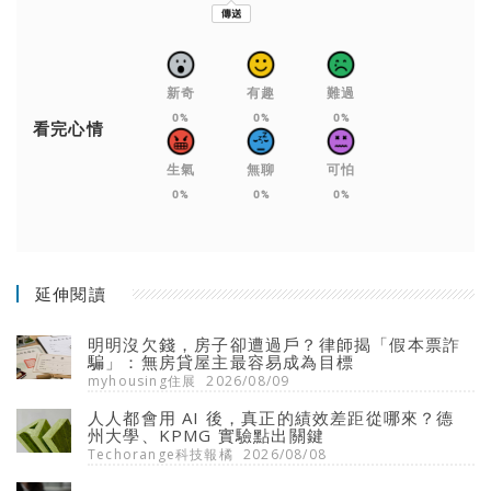
新奇
有趣
難過
0%
0%
0%
看完心情
生氣
無聊
可怕
0%
0%
0%
延伸閱讀
明明沒欠錢，房子卻遭過戶？律師揭「假本票詐
騙」：無房貸屋主最容易成為目標
myhousing住展
2026/08/09
人人都會用 AI 後，真正的績效差距從哪來？德
州大學、KPMG 實驗點出關鍵
Techorange科技報橘
2026/08/08