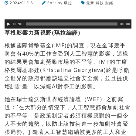
2024/01/18
Post by
琪拉
最新
科技
財經
瀏覽數
325
次
00:00
00:00
草根影響力新視野(琪拉編譯)
根據國際貨幣基金(IMF)的調查，現在全球幾乎
將會有40%的工作會受到人工智慧的影響，這樣
的結果更會加劇勞動市場的不平等。IMF的主席
格奧爾基耶娃(Kristalina Georgieva)於是呼籲
全世界的政府都應該建立社會安全網，並且提供
培訓計畫，以減緩AI對勞工的影響。
她在瑞士達沃斯世界經濟論壇（WEF）之前寫
道
：
[在大部分的情況下，人工智慧都會加劇社會
的不平等，是政策制定者必須積極應對的一個令
人不安的趨勢，以防止該技術進一步加劇社會緊
張局勢。] 隨著人工智慧繼續被更多的工人和企