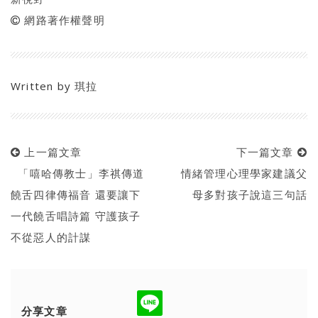
網路著作權聲明
Written by
琪拉
上一篇文章
下一篇文章
「嘻哈傳教士」李祺傳道
情緒管理心理學家建議父
饒舌四律傳福音 還要讓下
母多對孩子說這三句話
一代饒舌唱詩篇 守護孩子
不從惡人的計謀
分享文章