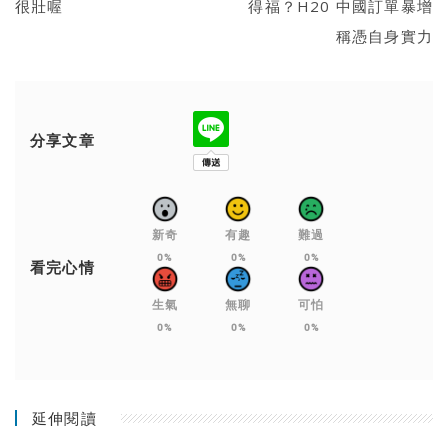
很壯喔
得福？H20 中國訂單暴增
稱憑自身實力
分享文章
新奇
有趣
難過
0%
0%
0%
看完心情
生氣
無聊
可怕
0%
0%
0%
延伸閱讀