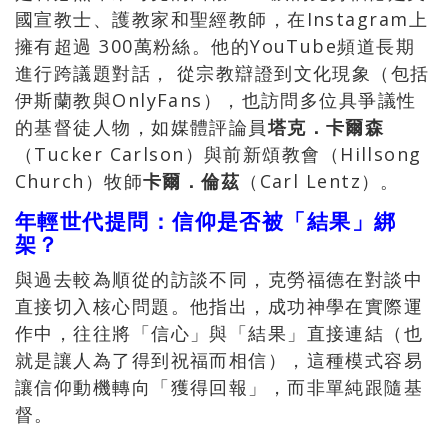
國宣教士、護教家和聖經教師，在Instagram上
擁有超過 300萬粉絲。他的YouTube頻道長期
進行跨議題對話， 從宗教辯證到文化現象（包括
伊斯蘭教與OnlyFans），也訪問多位具爭議性
的基督徒人物，如媒體評論員
塔克．卡爾森
（Tucker Carlson）與前新頌教會（Hillsong
Church）牧師
卡爾．倫茲
（Carl Lentz）。
年輕世代提問：信仰是否被「結果」綁
架？
與過去較為順從的訪談不同，克勞福德在對談中
直接切入核心問題。他指出，成功神學在實際運
作中，往往將「信心」與「結果」直接連結（也
就是讓人為了得到祝福而相信），這種模式容易
讓信仰動機轉向「獲得回報」，而非單純跟隨基
督。