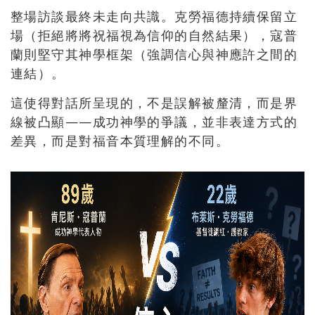
整場訪談最終未走向共識。克勞福德持續保留立
場（拒絕將將祝福視為信仰的自然結果），寇普
蘭則堅守其神學框架（強調信心與神應許之間的
連結）。
這使得對話所呈現的，不是誤解被釐清，而是界
線被凸顯——成功神學的爭議，並非表達方式的
差異，而是對福音本質理解的不同。