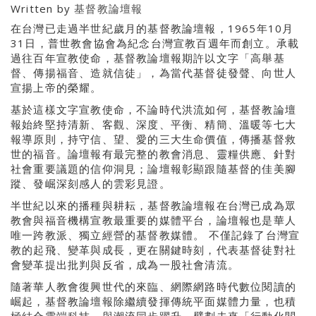
Written by
基督教論壇報
在台灣已走過半世紀歲月的基督教論壇報，1965年10月
31日，普世教會協會為紀念台灣宣教百週年而創立。承載
過往百年宣教使命，基督教論壇報期許以文字「高舉基
督、傳揚福音、造就信徒」，為當代基督徒發聲、向世人
宣揚上帝的榮耀。
基於這樣文字宣教使命，不論時代洪流如何，基督教論壇
報始終堅持清新、客觀、深度、平衡、精簡、溫暖等七大
報導原則，持守信、望、愛的三大生命價值，傳播基督救
世的福音。論壇報有最完整的教會消息、靈糧供應、針對
社會重要議題的信仰洞見；論壇報彰顯跟隨基督的佳美腳
蹤、發崛深刻感人的雲彩見證。
半世紀以來的播種與耕耘，基督教論壇報在台灣已成為眾
教會與福音機構宣教最重要的媒體平台，論壇報也是華人
唯一跨教派、獨立經營的基督教媒體。 不僅記錄了台灣宣
教的起飛、變革與成長，更在關鍵時刻，代表基督徒對社
會變革提出批判與反省，成為一股社會清流。
隨著華人教會復興世代的來臨、網際網路時代數位閱讀的
崛起，基督教論壇報除繼續發揮傳統平面媒體力量，也積
極結合雲端科技，與潮流同步躍升，擘劃未來「行動化閱