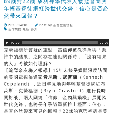
89歲對22歲 成功神學代表人物寇普蘭與
年輕基督徒網紅跨世代交鋒：信心是否必
然帶來回報？
2026/04/30
Post by
基督教論壇報
合作媒體
最新
芬芳
瀏覽數
64
次
00:00
00:00
克勞福德所質疑的重點：當信仰被教導為與「應
許中的結果」之間存在連動關係時，「沒有結果
的人」將被如何理解？
【編譯余友梅／報導】15年未接受媒體深度訪問
的美國電視佈道家
肯尼斯．寇普蘭
（Kenneth
Copeland），近日罕見地與年輕基督徒網紅布
萊斯・克勞福德（Bryce Crawford）進行長時
間對談。兩人圍繞「信仰、金錢與動機」展開跨
世代交鋒，也將長年爭議重新推上檯面：信心，
是否必然帶來可見的回報？22歲的克勞福德是美