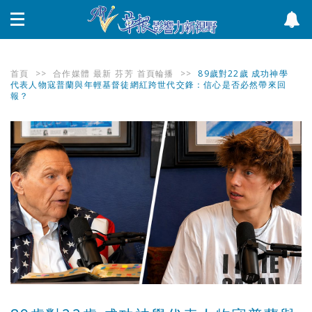
首頁
>>
合作媒體
最新
芬芳
首頁輪播
>>
89歲對22歲 成功神學
代表人物寇普蘭與年輕基督徒網紅跨世代交鋒：信心是否必然帶來回
報？