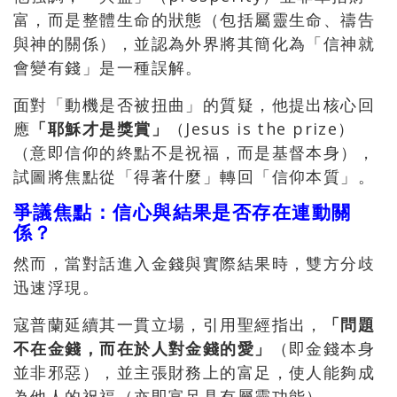
富，而是整體生命的狀態（包括屬靈生命、禱告
與神的關係），並認為外界將其簡化為「信神就
會變有錢」是一種誤解。
面對「動機是否被扭曲」的質疑，他提出核心回
應
「耶穌才是獎賞」
（Jesus is the prize）
（意即信仰的終點不是祝福，而是基督本身），
試圖將焦點從「得著什麼」轉回「信仰本質」。
爭議焦點：信心與結果是否存在連動關
係？
然而，當對話進入金錢與實際結果時，雙方分歧
迅速浮現。
寇普蘭延續其一貫立場，引用聖經指出，
「問題
不在金錢，而在於人對金錢的愛」
（即金錢本身
並非邪惡），並主張財務上的富足，使人能夠成
為他人的祝福（亦即富足具有屬靈功能）。