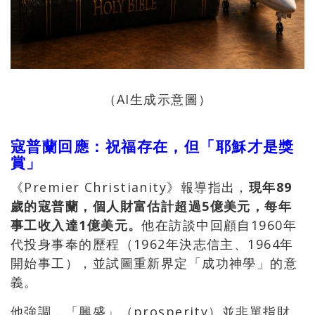
（AI生成示意圖）
寇普蘭回應：祝福存在，但「耶穌才是獎
賞」
《Premier Christianity》報導指出，
現年89
歲的寇普蘭，個人財富估計超過5億美元，每年
事工收入達1億美元。
他在訪談中回顧自1960年
代投身事奉的歷程（1962年決志信主、1964年
開始事工），並試圖重新界定「成功神學」的意
義。
他強調，「興盛」（prosperity）並非單指財