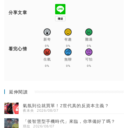
分享文章
新奇
有趣
難過
0%
0%
0%
看完心情
生氣
無聊
可怕
0%
0%
0%
延伸閱讀
氣氛到位就買單！Z世代真的反資本主義？
夜未央
2026/08/07
「後智慧型手機時代」來臨，你準備好了嗎？
琪拉
2026/08/07