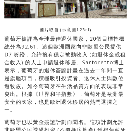
圖片取自:(
示意圖123rf
)
葡萄牙被評為全球最佳退休國家，20個目標指標
總分為92.61。這個歐洲國家向非歐盟公民提供
D7 簽證，允許擁有穩定被動收入 (如退休金或租
金收入) 的人士申請退休移居。Sartoretto博士
表示，葡萄牙的退休簽證計畫在過去十年間一直
是旗艦項目，積極吸引投資者、退休人士與數位
遊牧族。如今葡萄牙在生活品質方面的表現非常
突出。根據《世界和平指數》，葡萄牙是歐洲最
安全的國家，也是歐洲退休移居的熱門選擇之
一。
葡萄牙也以黃金簽證計劃而聞名。這項計劃允許
非歐盟公民透過投資 (不包括房地產) 獲得葡萄牙