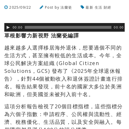
2025/09/22
Post by
法蘭瓷
最新
生活
財經
瀏覽數
561
次
00:00
00:00
草根影響力新視野 法蘭瓷編譯
越來越多人選擇移居海外退休，想要過個不同的
生活方式，甚至擁有較低的生活成本。今年，全
球公民解決方案組織 (Global Citizen
Solutions，GCS) 發布了《2025年全球退休報
告》，針對44個被動收入和退休簽證計畫進行排
名。報告結果發現，前十名的國家大多位於美洲
和歐洲，但美國並未被列入前十名。
這項分析報告檢視了20個目標指標，這些指標分
為六個子指數：申請程序、公民權與流動性、經
濟、稅務優化、生活品質，以及安全與融入。每