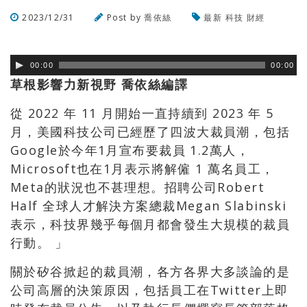
2023/12/31
Post by
喬依絲
最新
科技
財經
瀏覽數
508
次
00:00
00:00
草根影響力新視野 喬依絲編譯
從 2022 年 11 月開始一直持續到 2023 年 5
月，美國科技公司已經歷了四波大裁員潮，包括
Google於今年1月宣布要裁員 1.2萬人，
Microsoft也在1月表示將解僱 1 萬名員工，
Meta的狀況也不甚理想。招聘公司Robert
Half 全球人才解決方案總裁Megan Slabinski
表示，科技界幾乎每個月都會發生大規模的裁員
行動。 」
關於矽谷掀起的裁員潮，各方各界大多談論的是
公司高層的決策原因，包括員工在Twitter上即