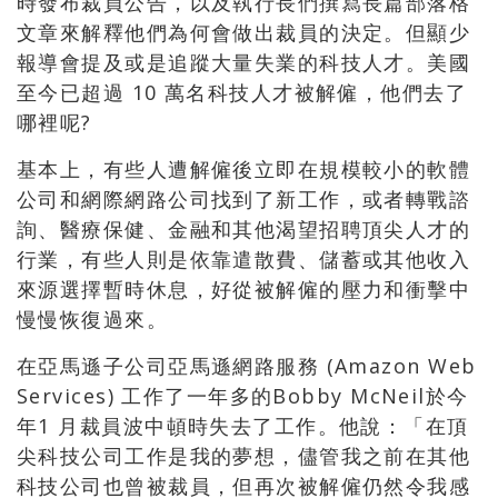
時發布裁員公告，以及執行長們撰寫長篇部落格
文章來解釋他們為何會做出裁員的決定。但顯少
報導會提及或是追蹤大量失業的科技人才。美國
至今已超過 10 萬名科技人才被解僱，他們去了
哪裡呢?
基本上，有些人遭解僱後立即在規模較小的軟體
公司和網際網路公司找到了新工作，或者轉戰諮
詢、醫療保健、金融和其他渴望招聘頂尖人才的
行業，有些人則是依靠遣散費、儲蓄或其他收入
來源選擇暫時休息，好從被解僱的壓力和衝擊中
慢慢恢復過來。
在亞馬遜子公司亞馬遜網路服務 (Amazon Web
Services) 工作了一年多的Bobby McNeil於今
年1 月裁員波中頓時失去了工作。他說：「在頂
尖科技公司工作是我的夢想，儘管我之前在其他
科技公司也曾被裁員，但再次被解僱仍然令我感