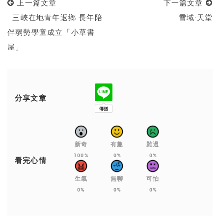
上一篇文章
下一篇文章
三峽在地青年返鄉 長年陪
雪域·天堂
伴弱勢學童成立「小草書
屋」
分享文章
新奇
有趣
難過
100%
0%
0%
看完心情
生氣
無聊
可怕
0%
0%
0%