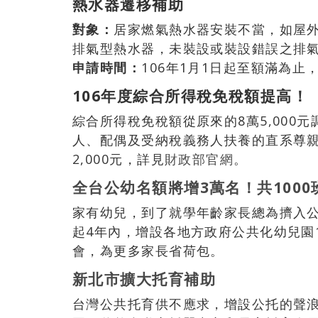
熱水器遷移補助
對象：
居家燃氣熱水器安裝不當，如屋
排氣型熱水器，未裝設或裝設錯誤之排
申請時間：
106年1月1日起至額滿為
106
年度綜合所得稅免稅額提高！
綜合所得稅免稅額從原來的8萬5,000元
人、配偶及受納稅義務人扶養的直系尊親屬
2,000元，詳見
財政部官網
。
全台公幼名額將增3萬名！共1000
家有幼兒，到了就學年齡家長總為擠入公
起4年內，增設各地方政府公共化幼兒園1
會，為更多家長省荷包。
新北市擴大托育補助
台灣公共托育供不應求，增設公托的聲