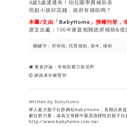
4歲5歲通通有！幼兒園學費補助表
照顧小孩好花錢，政府有補助嗎？
本圖/文由「
BabyHome
」授權刊登，
原文出處：
106年家庭相關政府補助&措
關鍵字：
所得稅
,
托育補助
,
新年
,
補助
更多評論：
草根影響力新視野
網路著作權聲明
Written by
BabyHome
華人最大親子社群網站BabyHome，長期以
獻社群力量，成為父母眼中最具指標性的親子社群
http://www.babyhome.com.tw/