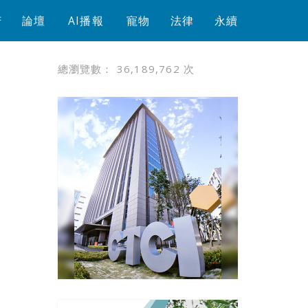
芳
論壇
AI播報
寵物
法律
永續
總瀏覽數：
36,189,762
次