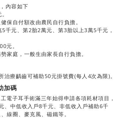
出，內容如下
元。
但健保自付額改由農民自行負擔。
5千元、第2胎2萬元、第3胎以上3萬5千元，
00元。
弱勢家庭，一般生由家長自行負擔。
所治療齲齒可補助50元掛號費(每人4次為限)。
助加碼
受人工電子耳手術滿三年始得申請各項耗材項目，
元、中低收入戶8千元、非低收入戶補助6千
線、線圈、麥克風、磁鐵等。