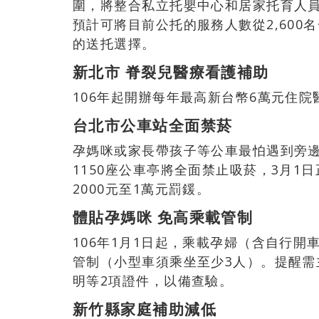
圍，將整合私立托嬰中心和居家托育人
預計可將目前公托的服務人數從2,600
的送托選擇。
新北市
脊裂兒醫療看護補助
106年起開辦每年最高新台幣6萬元住院
台北市公車站全面禁菸
孕媽咪或家長帶孩子等公車最怕遇到旁邊
1150座公車亭將全面禁止吸菸，3月
2000元至1萬元罰鍰。
體貼孕媽咪
免高乘載管制
106年1月1日起，乘載孕婦（含自行
管制（小型車須乘坐至少3人）。提醒
明等2項證件，以備查驗。
新竹縣家庭補助減低