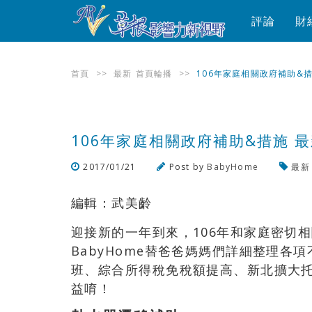
評論
財
首頁
>>
最新
首頁輪播
>>
106年家庭相關政府補助&
106年家庭相關政府補助&措施 
2017/01/21
Post by
BabyHome
最新
編輯：武美齡
迎接新的一年到來，106年和家庭密切
BabyHome替爸爸媽媽們詳細整理各
班、綜合所得稅免稅額提高、新北擴大
益唷！