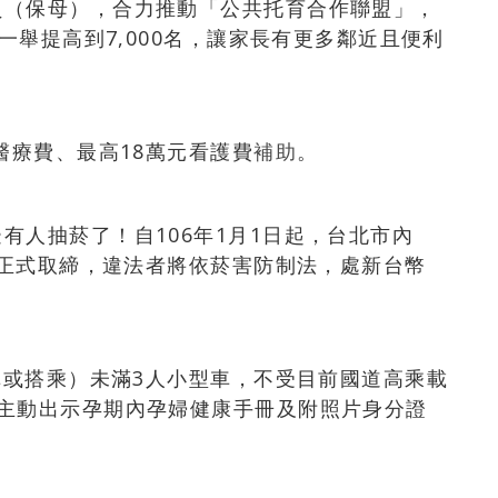
員（保母），合力推動「公共托育合作聯盟」，
名一舉提高到7,000名，讓家長有更多鄰近且便利
醫療費、最高18萬元看護費
補助
。
有人抽菸了！自106年1月1日起，台北市內
1日正式取締，違法者將依菸害防制法，處新台幣
開車或搭乘）未滿3人小型車，不受目前國道高乘載
需主動出示孕期內孕婦健康手冊及附照片身分證