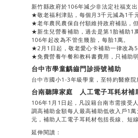
新竹縣政府於106年減少非法定社福支
★敬老福利津貼，每個月3千元減為1千
★老年農民農保自付額維持政府補貼，
★新生兒營養補助，過去是第1胎補助1萬
106年起改為不管生幾胎，每胎1萬。
★2月1日起，敬老愛心卡補助一律改為5
★免費營養午餐和教科書費用，只補助
台中市學童齲齒門診掛號補助
台中市
國小1-3年級學童，至特約醫療院
台南聽障家庭 人工電子耳耗材補
106年1月1日起，凡設籍台南市需接
調高補助金額每人最高補助低收入戶1萬
元，補助人工電子耳耗材包括長線、短
延伸閱讀：