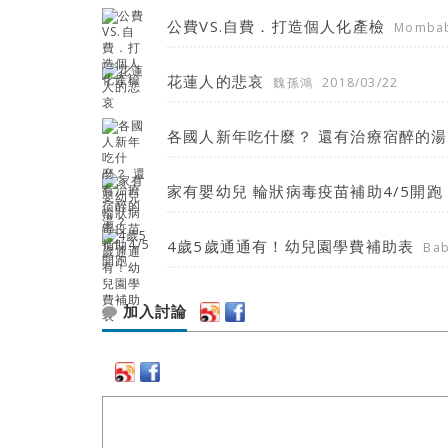
公費VS.自費．打造個人化產檢
Momba
花蓮人的悲哀
魏孫鴻
2018/03/22
各國人新年吃什麼？ 還有治療宿醉的
家有嬰幼兒 輪狀病毒疫苗補助4/5開跑
4歲5歲通通有！幼兒園學費補助表
Ba
加入討論