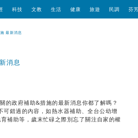
經
科技
文教
生活
健康
旅遊
民調
芬
措施 最新消息
最新消息
瀏覽數
808
次
相關的政府補助&措施的最新消息你都了解嗎？
項不可錯過的內容，如熱水器補助、全台公幼增
托育補助等，歲末忙碌之際別忘了關注自家的權