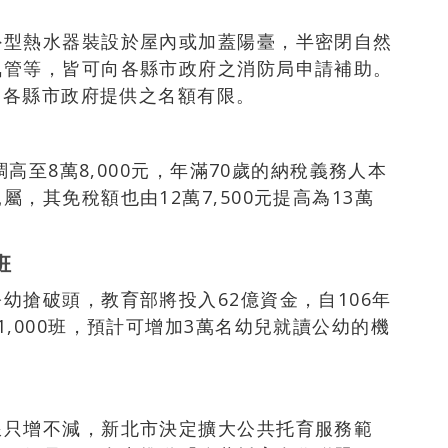
外型熱水器裝設於屋內或加蓋陽臺，半密閉自然
氣管等，皆可向各縣市政府之消防局申請補助。
止，各縣市政府提供之名額有限。
調高至8萬8,000元，年滿70歲的納稅義務人本
，其免稅額也由12萬7,500元提高為13萬
班
幼搶破頭，教育部將投入62億資金，自106年
,000班，預計可增加3萬名幼兒就讀公幼的機
浪只增不減，新北市決定擴大公共托育服務範