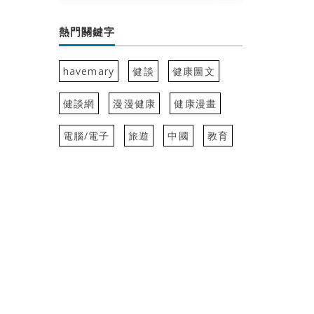
熱門關鍵字
havemary
健談
健康圖文
健談網
漫漫健康
健康漫畫
電腦/電子
旅遊
中國
教育