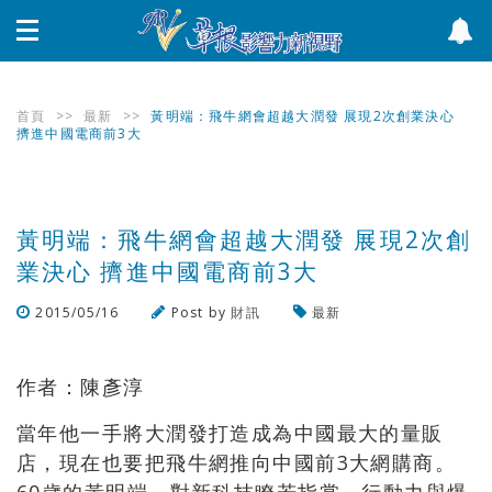
首頁
>>
最新
>>
黃明端：飛牛網會超越大潤發 展現2次創業決心
擠進中國電商前3大
黃明端：飛牛網會超越大潤發 展現2次創
業決心 擠進中國電商前3大
2015/05/16
Post by
財訊
最新
瀏覽數
1,839
次
作者：陳彥淳
當年他一手將大潤發打造成為中國最大的量販
店，現在也要把飛牛網推向中國前3大網購商。