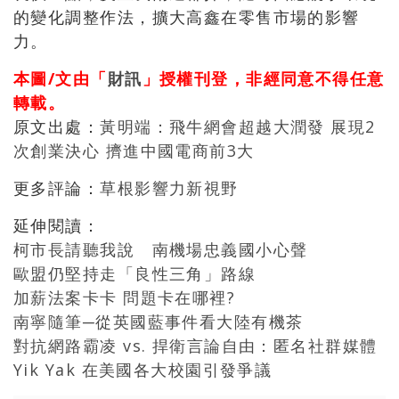
的變化調整作法，擴大高鑫在零售市場的影響
力。
本圖/文由「
財訊
」授權刊登，非經同意不得任意
轉載。
原文出處：
黃明端：飛牛網會超越大潤發 展現2
次創業決心 擠進中國電商前3大
更多評論：
草根影響力新視野
延伸閱讀：
柯市長請聽我說 南機場忠義國小心聲
歐盟仍堅持走「良性三角」路線
加薪法案卡卡 問題卡在哪裡?
南寧隨筆─從英國藍事件看大陸有機茶
對抗網路霸凌 vs. 捍衛言論自由：匿名社群媒體
Yik Yak 在美國各大校園引發爭議