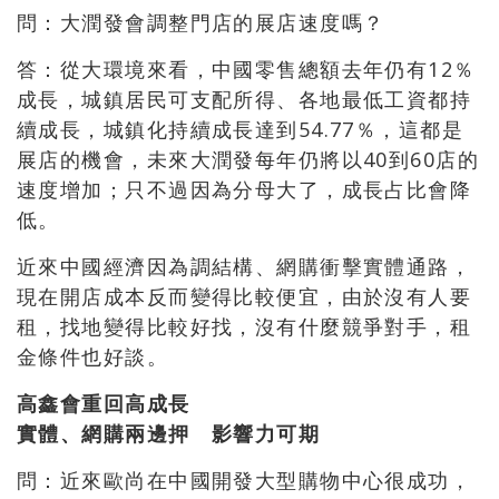
問：大潤發會調整門店的展店速度嗎？
答：從大環境來看，中國零售總額去年仍有12％
成長，城鎮居民可支配所得、各地最低工資都持
續成長，城鎮化持續成長達到54.77％，這都是
展店的機會，未來大潤發每年仍將以40到60店的
速度增加；只不過因為分母大了，成長占比會降
低。
近來中國經濟因為調結構、網購衝擊實體通路，
現在開店成本反而變得比較便宜，由於沒有人要
租，找地變得比較好找，沒有什麼競爭對手，租
金條件也好談。
高鑫會重回高成長
實體、網購兩邊押 影響力可期
問：近來歐尚在中國開發大型購物中心很成功，