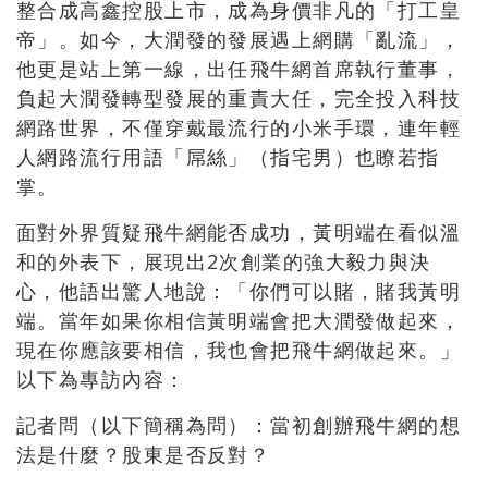
整合成高鑫控股上市，成為身價非凡的「打工皇
帝」。如今，大潤發的發展遇上網購「亂流」，
他更是站上第一線，出任飛牛網首席執行董事，
負起大潤發轉型發展的重責大任，完全投入科技
網路世界，不僅穿戴最流行的小米手環，連年輕
人網路流行用語「屌絲」（指宅男）也瞭若指
掌。
面對外界質疑飛牛網能否成功，黃明端在看似溫
和的外表下，展現出2次創業的強大毅力與決
心，他語出驚人地說：「你們可以賭，賭我黃明
端。當年如果你相信黃明端會把大潤發做起來，
現在你應該要相信，我也會把飛牛網做起來。」
以下為專訪內容：
記者問（以下簡稱為問）：當初創辦飛牛網的想
法是什麼？股東是否反對？