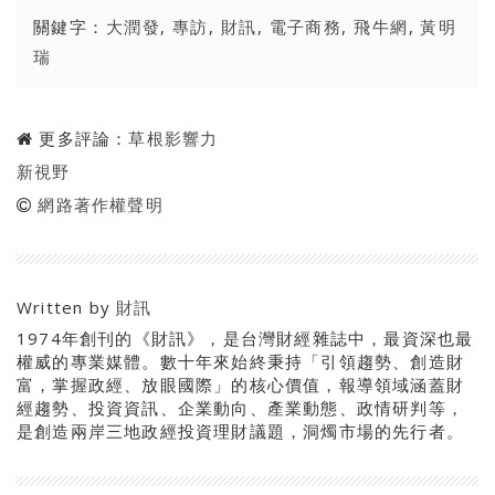
關鍵字：
大潤發
,
專訪
,
財訊
,
電子商務
,
飛牛網
,
黃明
瑞
更多評論：
草根影響力
新視野
網路著作權聲明
Written by
財訊
1974年創刊的《財訊》，是台灣財經雜誌中，最資深也最
權威的專業媒體。數十年來始終秉持「引領趨勢、創造財
富，掌握政經、放眼國際」的核心價值，報導領域涵蓋財
經趨勢、投資資訊、企業動向、產業動態、政情研判等，
是創造兩岸三地政經投資理財議題，洞燭市場的先行者。