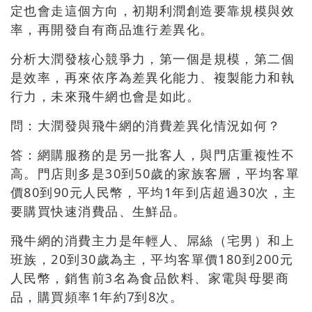
定也會走這個方向，初期利潤創造要靠規模與效
率，再開發自有商品進行差異化。
分析大潤發核心競爭力，第一個是規模，第二個
是效率，再來依序為差異化能力、複製能力和執
行力，未來飛牛網也會是如此。
問：大潤發與飛牛網的消費差異化情況如何？
答：網購服務的是另一批客人，與門店重複性不
高。門店則多是30到50歲的家族客層，平均客單
價80到90元人民幣，平均1年到店超過30次，主
要購買快速消費品、生鮮品。
飛牛網的消費主力是年輕人、屌絲（宅男）和上
班族，20到30歲為主，平均客單價180到200元
人民幣，銷售前3名為食品飲料、家電與母嬰商
品，購買頻率1年約7到8次。