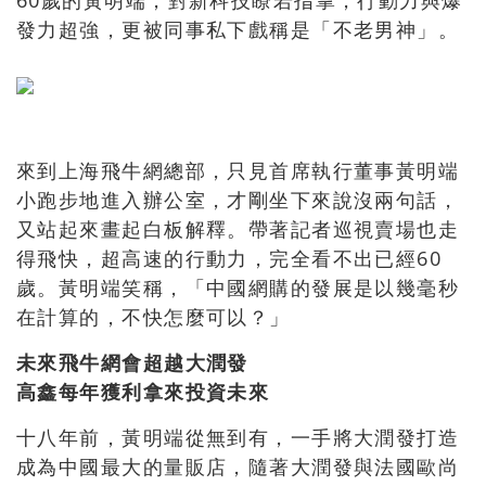
60歲的黃明端，對新科技瞭若指掌，行動力與爆
發力超強，更被同事私下戲稱是「不老男神」。
來到上海飛牛網總部，只見首席執行董事黃明端
小跑步地進入辦公室，才剛坐下來說沒兩句話，
又站起來畫起白板解釋。帶著記者巡視賣場也走
得飛快，超高速的行動力，完全看不出已經60
歲。黃明端笑稱，「中國網購的發展是以幾毫秒
在計算的，不快怎麼可以？」
未來飛牛網會超越大潤發
高鑫每年獲利拿來投資未來
十八年前，黃明端從無到有，一手將大潤發打造
成為中國最大的量販店，隨著大潤發與法國歐尚