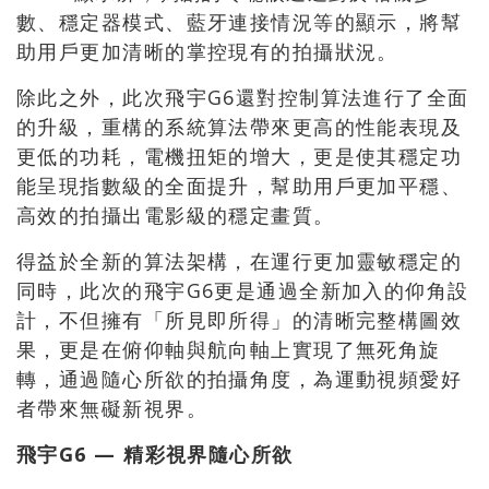
數、穩定器模式、藍牙連接情況等的顯示，將幫
助用戶更加清晰的掌控現有的拍攝狀況。
除此之外，此次飛宇G6還對控制算法進行了全面
的升級，重構的系統算法帶來更高的性能表現及
更低的功耗，電機扭矩的增大，更是使其穩定功
能呈現指數級的全面提升，幫助用戶更加平穩、
高效的拍攝出電影級的穩定畫質。
得益於全新的算法架構，在運行更加靈敏穩定的
同時，此次的飛宇G6更是通過全新加入的仰角設
計，不但擁有「所見即所得」的清晰完整構圖效
果，更是在俯仰軸與航向軸上實現了無死角旋
轉，通過隨心所欲的拍攝角度，為運動視頻愛好
者帶來無礙新視界。
飛宇
G6 —
精彩視界隨心所
欲