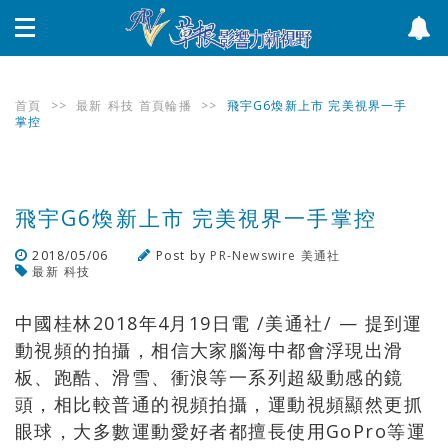
首頁
>>
最新
科技
首頁輪播
>>
飛宇G6煥新上市 完美視界一手
掌控
飛宇G6煥新上市 完美視界一手掌控
2018/05/06
Post by
PR-Newswire 美通社
最新
科技
瀏覽數
411
次
中國桂林2018年4月19日電 /美通社/ — 提到運
動視頻的拍攝，相信大家腦海中都會浮現出滑
板、跑酷、滑雪、衝浪等一系列超級動感的鏡
頭，相比較普通的視頻拍攝，運動視頻顯然更抓
眼球，大多數運動愛好者都擅長使用GoPro等運