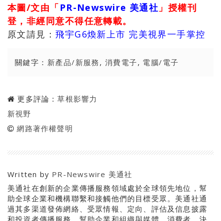
本圖/文由「
PR-Newswire 美通社
」授權刊
登，非經同意不得任意轉載。
原文請見：
飛宇G6煥新上市 完美視界一手掌控
關鍵字：
新產品/新服務
,
消費電子
,
電腦/電子
更多評論：
草根影響力
新視野
網路著作權聲明
Written by
PR-Newswire 美通社
美通社在創新的企業傳播服務領域處於全球領先地位，幫
助全球企業和機構聯繫和接觸他們的目標受眾。美通社通
過其多渠道發佈網絡、受眾情報、定向、評估及信息披露
和投資者傳播服務，幫助企業和組織與媒體、消費者、決