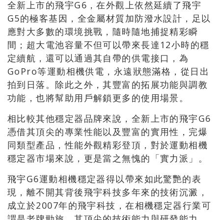
全新上市的飛宇G6，在外觀上依然延續了飛宇
G5的極客基因，全金屬材質加防潑水設計，足以
應對大多數的環境挑戰，隨時隨地捕捉精彩瞬
間；超大電池容量不但可以帶來長達12小時的穩
定續航，還可以通過其自帶的供電接口，為
GoPro等運動相機供電，永遠狀態滿格，從日出
拍到日落。除此之外，其豐富的拓展功能與調教
功能，也將幫助用戶解鎖更多的使用場景。
相比較其他穩定器品牌來說，全新上市的飛宇G6
憑借其頂尖的專業性能以及豐富的實用性，完爆
同類型產品，性能外觀精彩登頂，對於運動相機
穩定器市場來說，更是當之無愧的「實力派」。
飛宇G6運動相機穩定器得以帶來如此驚艷的表
現，離不開其背後飛宇科技多年來的技術沉澱，
成立於2007年的飛宇科技，在相機穩定器行業可
謂是老牌勁旅，其頂尖的技術能力與研發能力，