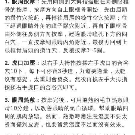
1. 眼周按摩：
先用同側的大拇指指腹在同側眼框
骨的按摩，按摩方向自上眼框骨開始，先由眉頭
的攢竹穴按起，再轉往眉尾的絲竹空穴按壓；往
下經過眼睛外角的瞳子髎穴附近，再自下眼框骨
由外側往鼻側方向按摩，經過眼睛瞳孔下方的四
白穴，一直按摩到眼睛內角附近，最後再回到上
眼框骨眉頭的攢竹穴，反覆按摩3~5圈。
2. 虎口加壓：
以右手大拇指按揉左手虎口的合谷
穴10下，每下可停留3秒鐘，力道要適量，太輕
沒有感覺，太重則會發炎。然後再換左手大拇指
按揉右手虎口的合谷穴即可。
3. 眼周熱敷：
按摩完後，可用溫熱的毛巾熱敷眼
睛10分鐘，以改善眼睛的氣血循環、幫助眼睛四
周的肌肉放鬆。然而，熱敷時應注意溫度不要太
燙而傷到皮膚，也要留意溫度不足而沒有效果。