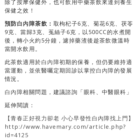
除了按摩保健外，也可飲用中藥茶飲來達到養生
保健之效！
預防
白內障
茶飲：
取枸杞子6克、菊花6克、茯苓
9克、當歸3克、菟絲子6克，以500CC的水煮開
後，轉小火約5分鐘，濾掉藥渣後趁茶飲微溫時
當開水飲用。
此茶飲適用於
白內障
初期的保養，但仍要維持適
當運動，並依醫囑定期回診以掌控
白內障
的發展
情況。
白內障
相關問題，建議諮詢「眼科、中醫眼科」
延伸閱讀：
【青春正好視力卻老 小心早發性白內障找上門】
http://www.havemary.com/article.php?
id=4125