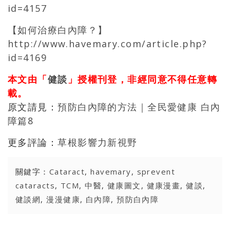
id=4157
【如何治療白內障？】
http://www.havemary.com/article.php?
id=4169
本文由「
健談
」授權刊登，非經同意不得任意轉
載。
原文請見：
預防白內障的方法｜全民愛健康 白內
障篇8
更多評論：
草根影響力新視野
關鍵字：
Cataract
,
havemary
,
sprevent
cataracts
,
TCM
,
中醫
,
健康圖文
,
健康漫畫
,
健談
,
健談網
,
漫漫健康
,
白內障
,
預防白內障