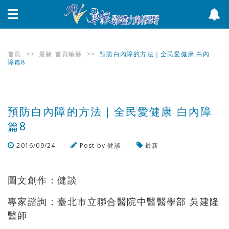
首頁
>>
最新
首頁輪播
>>
預防白內障的方法｜全民愛健康 白內
障篇8
預防白內障的方法｜全民愛健康 白內障
篇8
2016/09/24
Post by
健談
最新
瀏覽數
794
次
圖文創作：
健談
專家諮詢：臺北市立聯合醫院中醫醫學部 吳建隆
醫師