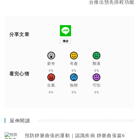
台推出預先排程功能
分享文章
新奇
有趣
難過
0%
0%
0%
看完心情
生氣
無聊
可怕
0%
0%
0%
延伸閱讀
預防靜脈曲張的運動｜認識疾病 靜脈曲張篇6