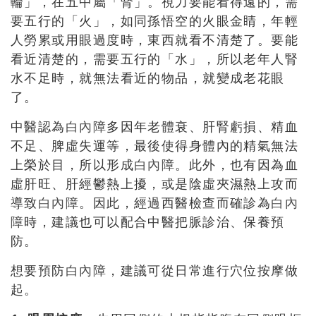
輪」，在五中屬「腎」。視力要能看得遠的，需
要五行的「火」，如同孫悟空的火眼金睛，年輕
人勞累或用眼過度時，東西就看不清楚了。要能
看近清楚的，需要五行的「水」，所以老年人腎
水不足時，就無法看近的物品，就變成老花眼
了。
中醫認為
白內障
多因年老體衰、肝腎虧損、精血
不足、脾虛失運等，最後使得身體內的精氣無法
上榮於目，所以形成
白內障
。此外，也有因為血
虛肝旺、肝經鬱熱上擾，或是陰虛夾濕熱上攻而
導致
白內障
。因此，經過西醫檢查而確診為
白內
障
時，建議也可以配合中醫把脈診治、保養預
防。
想要預防
白內障
，建議可從日常進行穴位按摩做
起。