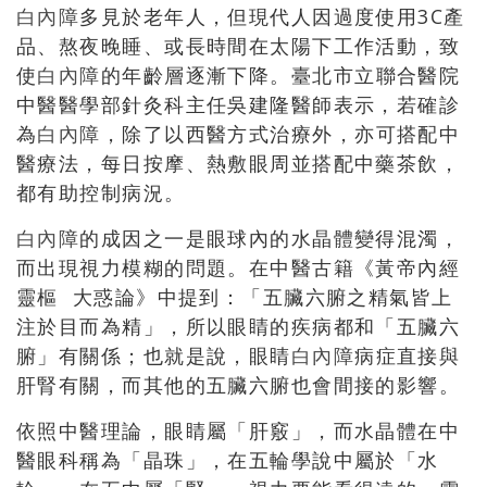
白內障
多見於老年人，但現代人因過度使用3C產
品、熬夜晚睡、或長時間在太陽下工作活動，致
使
白內障
的年齡層逐漸下降。臺北市立聯合醫院
中醫醫學部針灸科主任吳建隆醫師表示，若確診
為
白內障
，除了以西醫方式治療外，亦可搭配中
醫療法，每日按摩、熱敷眼周並搭配中藥茶飲，
都有助控制病況。
白內障
的成因之一是眼球內的水晶體變得混濁，
而出現視力模糊的問題。在中醫古籍《黃帝內經
靈樞 大惑論》中提到：「五臟六腑之精氣皆上
注於目而為精」，所以眼睛的疾病都和「五臟六
腑」有關係；也就是說，眼睛
白內障
病症直接與
肝腎有關，而其他的五臟六腑也會間接的影響。
依照中醫理論，眼睛屬「肝竅」，而水晶體在中
醫眼科稱為「晶珠」，在五輪學說中屬於「水