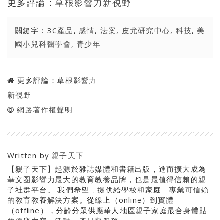
更多評論：
草根影響力新視野
關鍵字：
3C產品
,
感情
,
法案
,
皮尤研究中心
,
科技
,
美
國小兒科醫學會
,
青少年
更多評論：
草根影響力
新視野
網路著作權聲明
Written by
親子天下
【親子天下】起源於雜誌媒體和書籍出版，進而擴大成為
華文圈影響力最大的教育教養品牌，也是最值得信賴的親
子社群平台。 我們希望，提供給學校和家庭，專業可信賴
的教育教養解決方案。從線上（online）到實體
（offline），分齡分眾供應華人地區親子家庭最合身體貼