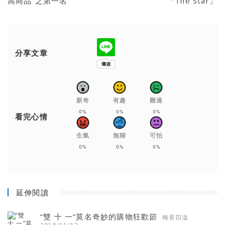
高商品”之第一名
「The Star」
分享文章
新奇
有趣
難過
0%
0%
0%
看完心情
生氣
無聊
可怕
0%
0%
0%
延伸閱讀
“雙 十 一”莫名奇妙的購物狂歡節
梅香四溢