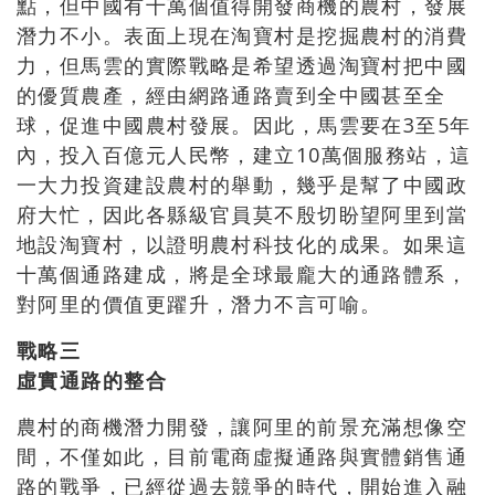
點，但中國有十萬個值得開發商機的農村，發展
潛力不小。表面上現在淘寶村是挖掘農村的消費
力，但馬雲的實際戰略是希望透過淘寶村把中國
的優質農產，經由網路通路賣到全中國甚至全
球，促進中國農村發展。因此，馬雲要在3至5年
內，投入百億元人民幣，建立10萬個服務站，這
一大力投資建設農村的舉動，幾乎是幫了中國政
府大忙，因此各縣級官員莫不殷切盼望阿里到當
地設淘寶村，以證明農村科技化的成果。如果這
十萬個通路建成，將是全球最龐大的通路體系，
對阿里的價值更躍升，潛力不言可喻。
戰略三
虛實通路的整合
農村的商機潛力開發，讓阿里的前景充滿想像空
間，不僅如此，目前電商虛擬通路與實體銷售通
路的戰爭，已經從過去競爭的時代，開始進入融