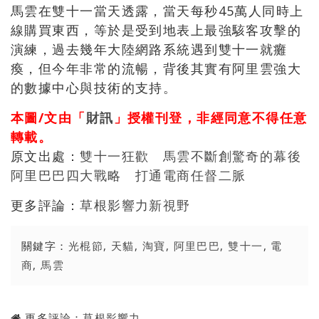
馬雲在雙十一當天透露，當天每秒45萬人同時上
線購買東西，等於是受到地表上最強駭客攻擊的
演練，過去幾年大陸網路系統遇到雙十一就癱
瘓，但今年非常的流暢，背後其實有阿里雲強大
的數據中心與技術的支持。
本圖/文由「
財訊
」授權刊登，非經同意不得任意
轉載。
原文出處：
雙十一狂歡 馬雲不斷創驚奇的幕後
阿里巴巴四大戰略 打通電商任督二脈
更多評論：
草根影響力新視野
關鍵字：
光棍節
,
天貓
,
淘寶
,
阿里巴巴
,
雙十一
,
電
商
,
馬雲
更多評論：
草根影響力