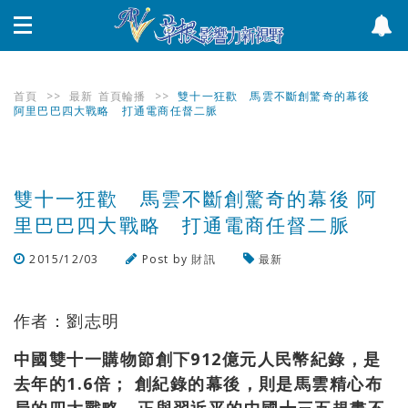
首頁
>>
最新
首頁輪播
>>
雙十一狂歡 馬雲不斷創驚奇的幕後
阿里巴巴四大戰略 打通電商任督二脈
雙十一狂歡 馬雲不斷創驚奇的幕後 阿
里巴巴四大戰略 打通電商任督二脈
2015/12/03
Post by
財訊
最新
瀏覽數
524
次
作者：劉志明
中國雙十一購物節創下912億元人民幣紀錄，是
去年的1.6倍； 創紀錄的幕後，則是馬雲精心布