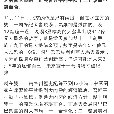
局的四大戰略，正與習近平的中國十三五規畫不
謀而合。
11月11日，北京的低溫只有兩度，但在水立方的
雙十一國際記者會現場，氣氛卻是熾熱的。晚上
12點鐘一過，現場8層樓高的大螢幕出現912億
元人民幣的數字，這是當天參加雙十一「剁手
族」創下的驚人採購金額，數字是去年571億元
人民幣的1.6倍。阿里巴巴集團創辦人馬雲表示，
今天的採購金額雖然創新高，但這可能是未來3
到5年的底部而已，未來雙十一會持續打破紀
錄。
就在雙十一銷售創歷史紀錄不到12小時，中國國
家主席習近平就提到大內需的經濟戰略。習近平
推動「小鼠標」促進大內需的經濟方針，幾乎與
雙十一的商業立場不謀而合。而馬雲發展阿里巴
巴集團的四大布局：一、全球化；二、發展農村