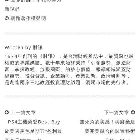
新視野
網路著作權聲明
Written by
財訊
1974年創刊的《財訊》，是台灣財經雜誌中，最資深也最
權威的專業媒體。數十年來始終秉持「引領趨勢、創造財
富，掌握政經、放眼國際」的核心價值，報導領域涵蓋財
經趨勢、投資資訊、企業動向、產業動態、政情研判等，
是創造兩岸三地政經投資理財議題，洞燭市場的先行者。
上一篇文章
下一篇文章
PS4主機榮登Best Buy
無死角的美感！與廢棄建
於美國黑色星期五“盈利最
築完美融合的裝置藝術