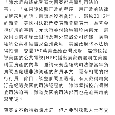
「陳水扁前總統受審之四案都是遭到司法迫
害」、「如果說依照正常的程序，用正常的法律
見解來判的話，應該是沒有貪汙」。還原2016年
的新聞，美國司法部門發表新聞稿表示，為著金
控併購的事情，元大證券付給吳淑珍兩億元，扁
家用香港和瑞士銀行及海外空殼公司洗錢，購買
紐約公寓和維吉尼亞州豪宅，美國政府將不法所
得拍賣，交還150萬美金給台灣政府。媒體也報
導美國的公共電視(NPR)播出扁家鑽漏洞在美國
購置房產的內幕，邀請來賓是紐約司法部當年負
責調查處理非法資產的官員李文，還有相關的銀
行行員上節目，談整個調查過程。有人戲稱扁貪
汙是經過美國的司法認證的，陳師孟指控台灣對
扁司法迫害，難道美國的司法部門也是迫害扁的
幫兇嗎？
蔡英文不敢特赦陳水扁，但是要對獨派人士有交