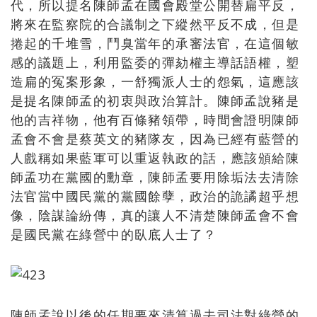
代，所以提名陳師孟在國會殿堂公開替扁平反，
將來在監察院的合議制之下縱然平反不成，但是
捲起的千堆雪，鬥臭當年的承審法官，在這個敏
感的議題上，利用監委的彈劾權主導話語權，塑
造扁的冤案形象，一舒獨派人士的怨氣，這應該
是提名陳師孟的初衷與政治算計。陳師孟說豬是
他的吉祥物，他有百條豬領帶，時間會證明陳師
孟會不會是蔡英文的豬隊友，因為已經有藍營的
人戲稱如果藍軍可以重返執政的話，應該頒給陳
師孟功在黨國的勳章，陳師孟要用除垢法去清除
法官當中國民黨的黨國餘孽，政治的詭譎超乎想
像，陰謀論紛傳，真的讓人不清楚陳師孟會不會
是國民黨在綠營中的臥底人士了？
陳師孟說以後的任期要來清算過去司法對綠營的