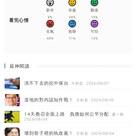
新奇
有趣
難過
3%
20%
10%
看完心情
生氣
無聊
可怕
45%
11%
12%
延伸閱讀
演不下去的抗中保台
方剡旨
2026/08/07
道地的對內認知作戰！
方剡旨
2026/08/05
14天教召全面上路 負擔如何公平分配
夏一新
2026/08/04
壞到骨子裡的執政黨！
方剡旨
2026/08/04