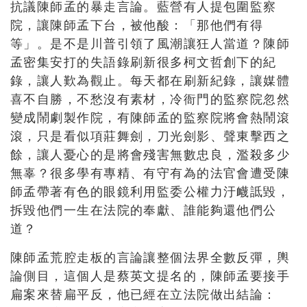
抗議陳師孟的暴走言論。藍營有人提包圍監察
院，讓陳師孟下台，被他酸：「那他們有得
等」。是不是川普引領了風潮讓狂人當道？陳師
孟密集安打的失語錄刷新很多柯文哲創下的紀
錄，讓人歎為觀止。每天都在刷新紀錄，讓媒體
喜不自勝，不愁沒有素材，冷衙門的監察院忽然
變成鬧劇製作院，有陳師孟的監察院將會熱鬧滾
滾，只是看似項莊舞劍，刀光劍影、聲東擊西之
餘，讓人憂心的是將會殘害無數忠良，濫殺多少
無辜？很多學有專精、有守有為的法官會遭受陳
師孟帶著有色的眼鏡利用監委公權力汙衊詆毀，
拆毀他們一生在法院的奉獻、誰能夠還他們公
道？
陳師孟荒腔走板的言論讓整個法界全數反彈，輿
論側目，這個人是蔡英文提名的，陳師孟要接手
扁案來替扁平反，他已經在立法院做出結論：