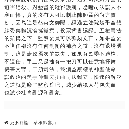
迫害追殺、對藍營的縱容護航，恐嚇司法讓人不
寒而慄，真的沒有人可以制止陳師孟的尚方寶
劍，因為這是蔡英文御賜，經過立法院幾乎全體
綠委集體沉淪挺黨意，投票背書認證。五權憲法
的架構之下，監察委員可以彈劾文官，如果監委
不適任卻沒有任何制衡的補救之道，沒有退場機
制，這是憲政層次的缺失，如果有監委不適格、
不適任，手上又是擁有一把刀可以任意地揮舞，
傷害文官，干預司法，褻瀆監察權的神聖使命，
讓政治的黑手伸進去扭曲司法獨立，快速的解決
之道就是廢了監察院吧，減少納稅人荷包失血，
也減少社會亂源和亂象。
更多評論：
草根影響力