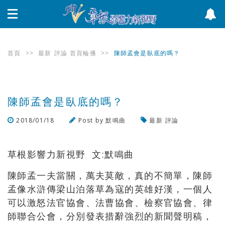
首頁
>>
最新
評論
首頁輪播
>>
陳師孟會是臥底的嗎？
陳師孟會是臥底的嗎？
2018/01/18
Post by
默鳴曲
最新
評論
瀏覽數
25,488
次
草根影響力新視野 文:默鳴曲
陳師孟一夫當關，萬夫莫敵，真的不簡單，陳師
孟像水滸傳梁山泊落草為寇的英雄好漢，一個人
可以激怒法官協會、法曹協會、檢察官協會、律
師聯合公會，分別發表措辭強烈的新聞聲明稿，