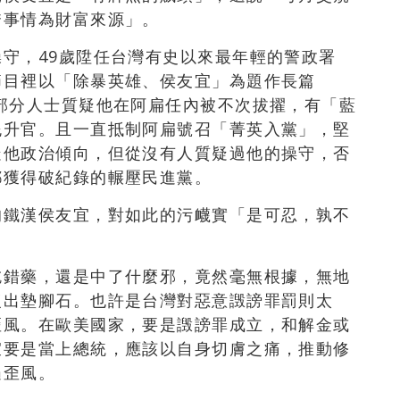
喬事情為財富來源」。
守，49歲陞任台灣有史以來最年輕的警政署
節目裡以「除暴英雄、侯友宜」為題作長篇
部分人士質疑他在阿扁任內被不次拔擢，有「藍
屁升官。且一直抵制阿扁號召「菁英入黨」，堅
疑他政治傾向，但從沒有人質疑過他的操守，否
都獲得破紀錄的輾壓民進黨。
的鐵漢侯友宜，對如此的污衊實「是可忍，孰不
吃錯藥，還是中了什麼邪，竟然毫無根據，無地
復出墊腳石。也許是台灣對惡意譭謗罪罰則太
歪風。在歐美國家，要是譭謗罪成立，和解金或
宜要是當上總統，應該以自身切膚之痛，推動修
遏歪風。