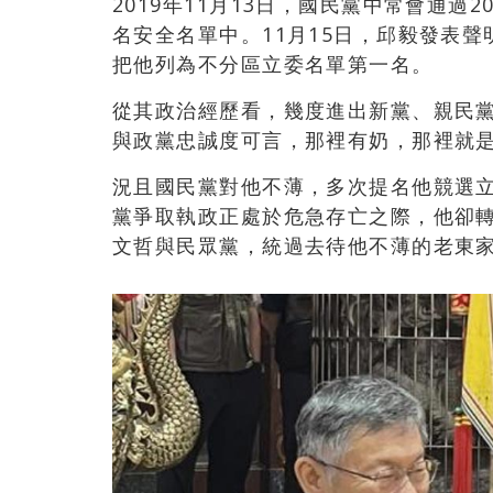
2019年11月13日，國民黨中常會通過
名安全名單中。11月15日，邱毅發表
把他列為不分區立委名單第一名。
從其政治經歷看，幾度進出新黨、親民
與政黨忠誠度可言，那裡有奶，那裡就
況且國民黨對他不薄，多次提名他競選
黨爭取執政正處於危急存亡之際，他卻
文哲與民眾黨，統過去待他不薄的老東