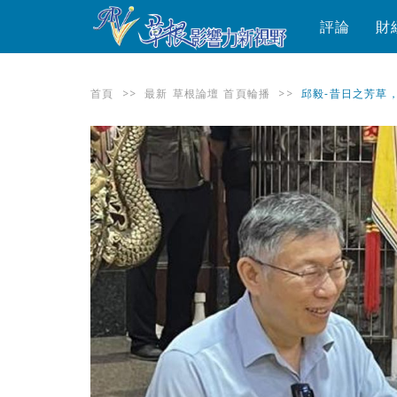
評論
財
首頁
>>
最新
草根論壇
首頁輪播
>>
邱毅-昔日之芳草