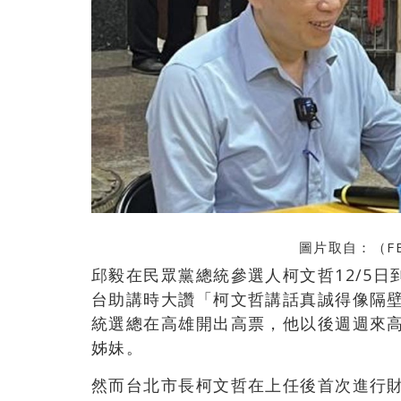
圖片取自：（F
邱毅在民眾黨總統參選人柯文哲12/5
台助講時大讚「柯文哲講話真誠得像隔
統選總在高雄開出高票，他以後週週來
姊妹。
然而
台北市長柯文哲在上任後首次進行