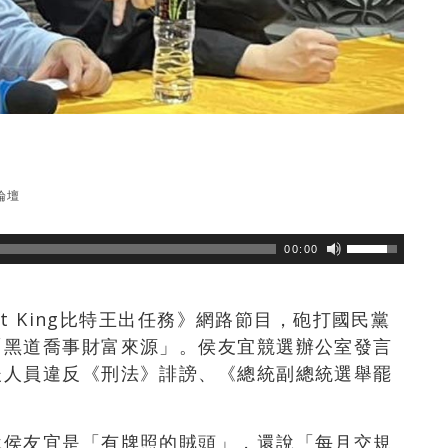
論壇
瀏覽數
567
次
00:00
it King比特王出任務》網路節目，砲打國民黨
「黑道喬事財富來源」。侯友宜競選辦公室發言
後人員違反《刑法》誹謗、《總統副總統選舉罷
說侯友宜是「有牌照的賊頭」，還說「每月交規