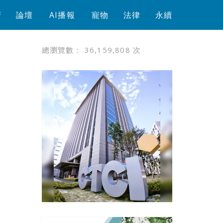
芳
論壇
AI播報
寵物
法律
永續
總瀏覽數：
36,159,808
次