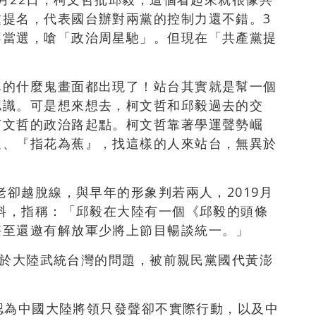
黨提名，代表國台辦對兩黨的控制力還不錯。3
不當選，嗆「政治周星馳」。但現在「共產黨提
真的什麼鬼畫面都出現了！站台其實就是幫一個
認識。可是想來想去，柯文哲和邱毅過去的交
柯文哲的政治路起點。柯文哲靠著學運聲勢崛
運、『指花為蕉』，找這樣的人來站台，無異於
越老卻越脫線，與早年的形象判若兩人，
2019月
爆料，指稱：「邱毅在大陸有一個《邱毅的頭條
甚至還邀有解放軍少將上節目暢談統一。」
及關於大陸武統台灣的問題，被前親民黨國代黃澎
，認為中國大陸將領只發聲卻不實際行動，以及中