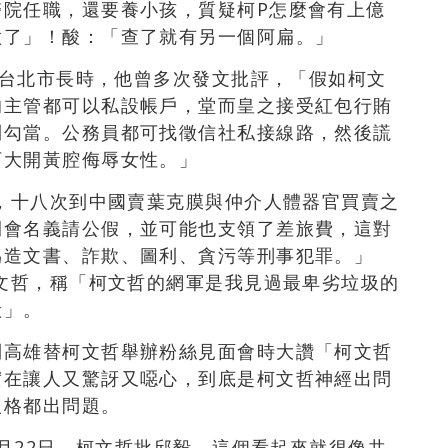
醫院任職，還要養小孩，質疑柯P怎麼會有上億
做了」！酸：「查了就有另一個阿扁
。」
競選台北市長時，他曾多次發文批評，「假如柯文
的主管都可以私設帳戶，堂而皇之接受紅包行賄
利勾當。公務員都可找徵信社私接線路，然後謊
可大開黃腔侮辱女性。」
間，十八次到中國賣葉克膜與仲介人體器官買賣之
開會名義請公假，並可能也支領了差旅費，這對
偽造文書、詐欺、圖利、貪污等刑事犯罪。」
柯文哲，稱「柯文哲的網軍是我見過最卑劣垃圾的
般」。
到高雄替柯文哲舉辦粉絲見面會時大讚「柯文哲
實在讓人又驚訝又噁心，到底是柯文哲神經出問
人格都出問題。
1月22日，柯文哲批邱毅，這個看起來就很像共