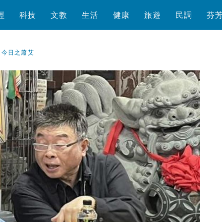
經
科技
文教
生活
健康
旅遊
民調
芬
，今日之蕭艾