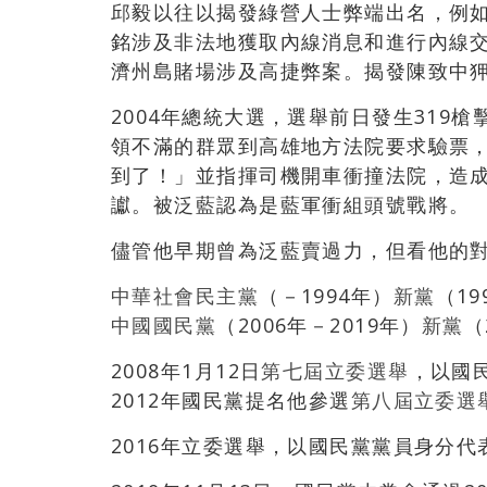
邱毅以往以揭發綠營人士弊端出名，例
銘涉及非法地獲取內線消息和進行內線
濟州島賭場涉及高捷弊案。揭發陳致中
2004年總統大選，選舉前日發生319
領不滿的群眾到高雄地方法院要求驗票
到了！」並指揮司機開車衝撞法院，造成
讞。被泛藍認為是藍軍衝組頭號戰將。
儘管他早期曾為泛藍賣過力，但看他的
中華社會民主黨
（－1994年）
新黨
（19
中國國民黨
（2006年－2019年）
新黨
（
2008年1月12日
第七屆立委選舉
，以國
2012年國民黨提名他參選
第八屆立委選
2016年立委選舉，以國民黨黨員身分