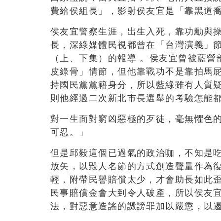
費給侯組長」，影射侯友宜是「靠黑道
侯友宜警察生涯，出生入死，靠功勳與操
長，深綠媒體民視都曾在「台灣演義」
（上、下集）的報導
。
侯友宜曾被藍營
皮綠骨」情節，但他靠戰功不是靠拍馬
持國民黨黨籍身分，所以藍綠雖有人質
則他經過二次新北市長選舉的考驗怎能
對一生面對窮凶惡極的歹徒，毫無懼色
可忍。」
但是邱毅這個已過氣的政治咖，不知是
放矢，以毀人名節的方式創造聲量作為
輕，附帶民譽賠償太少，才會助長如此
民事賠償金會大到令人破產，所以侯友
法，對惡意造謠的譭謗罪加以嚴懲，以