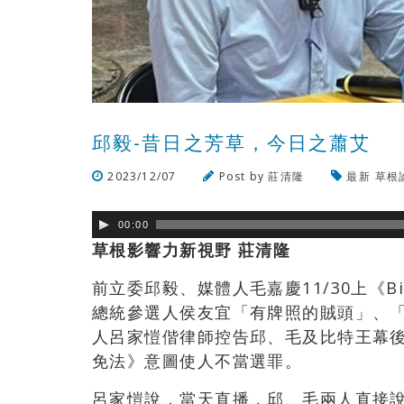
邱毅-昔日之芳草，今日之蕭艾
2023/12/07
Post by
莊清隆
最新
草根
00:00
草根影響力新視野 莊清隆
前立委邱毅、媒體人毛嘉慶11/30上《B
總統參選人侯友宜「有牌照的賊頭」、
人呂家愷偕律師控告邱、毛及比特王幕
免法》意圖使人不當選罪。
呂家愷說，當天直播，邱、毛兩人直接