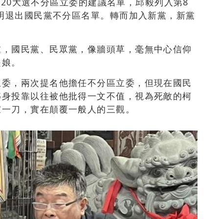
2020大選不分區立委的建議名單，邱毅列入第8
聲明退出國民黨不分區名單。轉而加入新黨，
新黨
黨，國民黨、民眾黨，像牆頭草，毫無中心信仰
是娘。
立委，兩次提名他擔任不分區立委，但現在國民
轉身投靠以往被他批得一文不值，視為死敵的柯
家一刀，實在顛覆一般人的三觀。