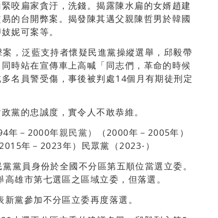
如緊咬扁家貪汙，
洗錢。
揭露陳水扁的女婿趙建
交易的台開弊案。揭發陳其邁父親
陳哲男於韓國
狎妓妮可案等。
槍擊案，泛藍支持者懷疑民進黨操縱選舉，邱毅帶
，同時站在宣傳車上高喊「同志們，革命的時候
多名員警受傷，事後被判處14個月有期徒刑定
對政黨的忠誠度，實令人不敢恭維。
94年－2000年
親民黨）
（2000年－2005年）
2015年－2023年）
民眾黨（2023-）
民黨黨員身份於全國不分區第五順位當選立委。
舉
高雄市第七選區之區域立委，但落選。
代表新黨參加不分區立委再度落選
。