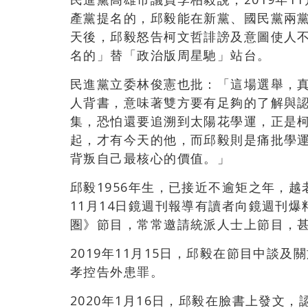
產黨提名的，邱毅能在新黨、國民黨兩
天後，邱毅怒告柯文哲誹謗及意圖使人
名的」替「政治版周星馳」站台。
民進黨立委林俊憲也批：「這場選舉，
人背書，意味著雙方要有足夠的了解與
集，恐怕還要追溯到太陽花學運，正是
起，才有今天的他，而邱毅則是痛批學
背叛自己最核心的價值。」
邱毅1956年生，已接近不逾矩之年，
11月14日鏡週刊報導有讀者向鏡週刊
圏
》節目，常常邀請統派人士上節目，
2019年11月15日，邱毅在節目中談
孝控告外患罪。
2020年1月16日，邱毅在臉書上發文