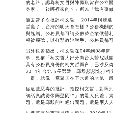
的老路，認為柯文哲與陳佩琪皆在公立
身家，「錢哪裡來的？」所以「我有事
過去曾多次批評柯文哲， 2014年柯
哲贏了，台灣的明天會怎樣？公務機關
與餽贈。公務員都可請公假替企業做營
報被竊聽，以打擊政治對手。公務員都
另外也曾指出，柯文哲在04年到08年
事，更稱「柯文哲大部分向台大醫院以
具有公務員身份的柯文哲而言，已涉及
2014年台北市長選戰，邱毅頻頻炮打
一群，就像一窩聚居在下水道的老鼠一
從這些惡毒的批評、指控柯文哲，對照
講話真誠得像隔壁阿伯」的驚人反差，
題，還是邱毅的神經出問題，還是兩人
民進黨高雄市議員李柏毅說，2019年1