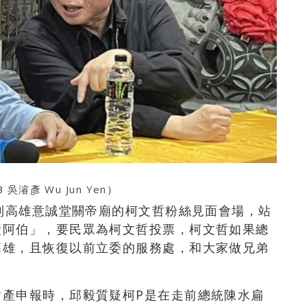
B
吳濬彥 Wu Jun Yen
）
日到高雄意誠堂關帝廟的柯文哲粉絲見面會場，站
壁阿伯」，要民眾為柯文哲投票，柯文哲如果總
高雄，且恢復以前立委的服務處，和大家做兄弟
財產申報時，邱毅質疑柯P是在走前總統陳水扁