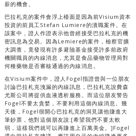
薪的機會。
巴拉札克的案件會浮上檯面是因為前Visium資本
投資的前員工Stefan Lumiere的瀆職案件。在
該案中，證人作證表示他曾經接受巴拉札克的機
密訊息為交易。因為Lemiere的案件，檢察官擴
大調查，竟發現有許多避險基金接受許多前政府
機關職員的內線消息，尤其是食品藥物管理局對
何種藥物是否審核通過的內線消息。
在Visium案件中，證人Fogel指證曾與一位朋友
討論巴拉札克洩漏的內線訊息，巴拉札克說費森
尤斯公司將提供血液透析服務。而這位朋友警告
Fogel不要太貪婪，不要利用這個內線消息。幾
天後，Fogel很開心巴拉札克的洞見讓他賺進大
筆鈔票，他對這個朋友說:[希望我們不要太軟
弱，這樣我們就可以再賺進上百萬美金。]Fogel