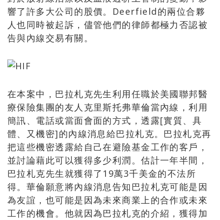
響了許多大公司的股價。Deerfield的兩位合夥
人也同時被起訴，儘管他們的律師都極力否認被
告與內線交易有關。
在本案中，巴拉札克先生利用任職於美國聯邦醫
療保險集團的友人克里斯托弗華倫當內線，利用
簡訊、電話或當面會面的方式，透露[實質、具
體、又機密]的內線消息給巴拉札克。巴拉札克再
把這些機密透露給自己在避險基金工作的客戶，
並討論藉此可以獲得多少利潤。估計一年半間，
巴拉札克先生就獲得了19萬3千美金的不法所
得。華倫願意將內線消息告知巴拉札克可能是因
為友誼，也可能是因為未來商業上的合作或未來
工作的機會。他就因為巴拉札克的介紹，獲得加