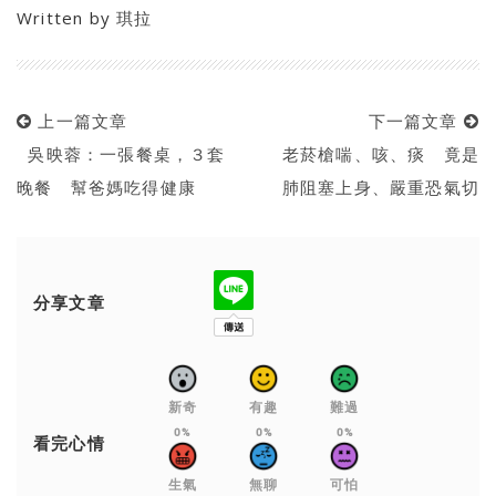
Written by
琪拉
上一篇文章
下一篇文章
吳映蓉：一張餐桌，３套
老菸槍喘、咳、痰 竟是
晚餐 幫爸媽吃得健康
肺阻塞上身、嚴重恐氣切
分享文章
新奇
有趣
難過
0%
0%
0%
看完心情
生氣
無聊
可怕