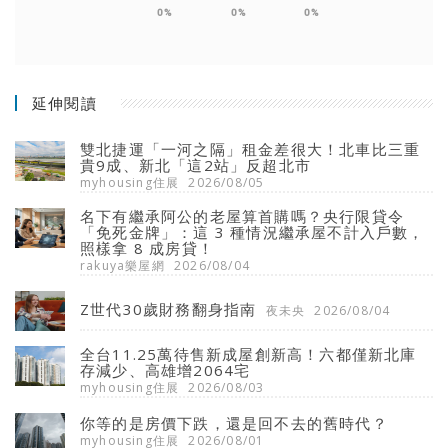
0%
0%
0%
延伸閱讀
雙北捷運「一河之隔」租金差很大！北車比三重
貴9成、新北「這2站」反超北市
myhousing住展
2026/08/05
名下有繼承阿公的老屋算首購嗎？央行限貸令
「免死金牌」：這 3 種情況繼承屋不計入戶數，
照樣拿 8 成房貸！
rakuya樂屋網
2026/08/04
Z世代30歲財務翻身指南
夜未央
2026/08/04
全台11.25萬待售新成屋創新高！六都僅新北庫
存減少、高雄增2064宅
myhousing住展
2026/08/03
你等的是房價下跌，還是回不去的舊時代？
myhousing住展
2026/08/01