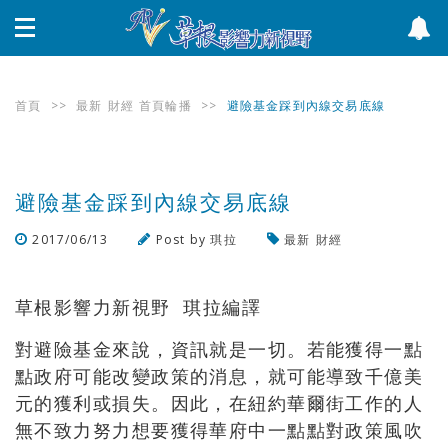
首頁
>>
最新
財經
首頁輪播
>>
避險基金踩到內線交易底線
避險基金踩到內線交易底線
2017/06/13
Post by
琪拉
最新
財經
瀏覽數
779
次
草根影響力新視野 琪拉編譯
對避險基金來說，資訊就是一切。若能獲得一點
點政府可能改變政策的消息，就可能導致千億美
元的獲利或損失。因此，在紐約華爾街工作的人
無不致力努力想要獲得華府中一點點對政策風吹