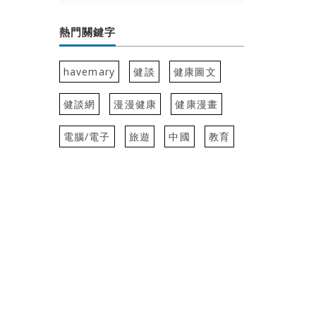
熱門關鍵字
havemary
健談
健康圖文
健談網
漫漫健康
健康漫畫
電腦/電子
旅遊
中國
教育