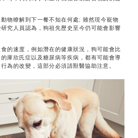
動物瞭解到下一餐不知在何處; 雖然現今寵物
些研究人員認為，狗祖先歷史至今仍可能會影響
進食的速度，例如潛在的健康狀況，狗可能會比
礙的庫欣氏症以及糖尿病等疾病，都有可能會導
食行為的改變，這部分必須請獸醫協助注意。