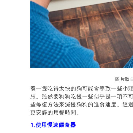
圖片取自
養一隻吃得太快的狗可能會導致一些小
脹。雖然要狗狗吃慢一些似乎是一項不
些修復方法來減慢狗狗的進食速度。透
更安靜的用餐時間。
1.使用慢速餵食器