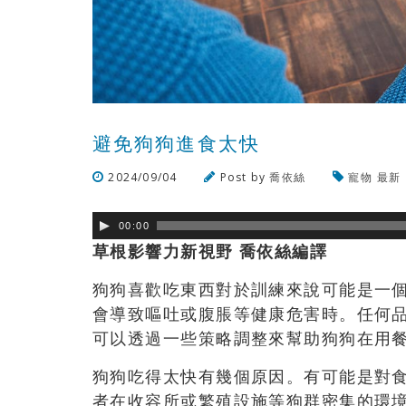
避免狗狗進食太快
2024/09/04
Post by
喬依絲
寵物
最新
00:00
草根影響力新視野 喬依絲編譯
狗狗喜歡吃東西對於訓練來說可能是一
會導致嘔吐或腹脹等健康危害時。任何
可以透過一些策略調整來幫助狗狗在用
狗狗吃得太快有幾個原因。有可能是對
者在收容所或繁殖設施等狗群密集的環