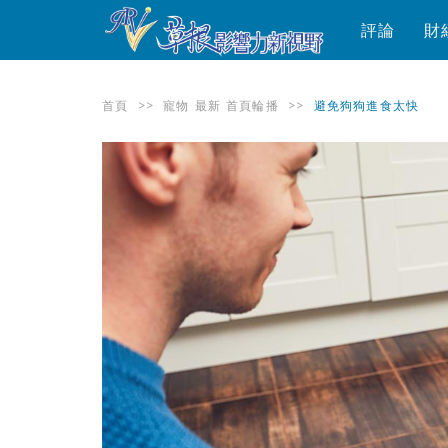
評論
財
首頁
>>
寵物
最新
首頁輪播
>>
避免狗狗進食太快