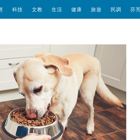
經
科技
文教
生活
健康
旅遊
民調
芬