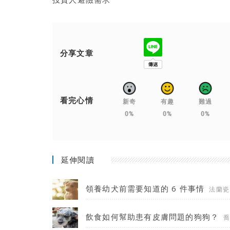
分享文章
看完心情
新奇
有趣
難過
0%
0%
0%
延伸閱讀
領養幼犬前需要知道的 6 件事情
法蘭瓷
飲食如何幫助患有皮膚問題的狗狗？