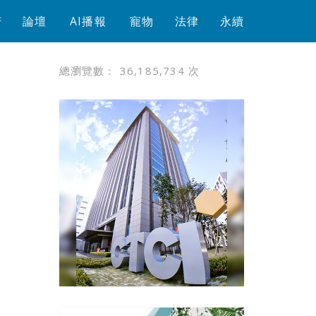
芳
論壇
AI播報
寵物
法律
永續
總瀏覽數：
36,185,734
次