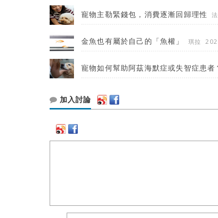
寵物主勒緊錢包，消費逐漸回歸理性
金魚也有屬於自己的「魚權」
琪拉
202
寵物如何幫助阿茲海默症或失智症患者
加入討論