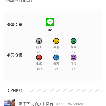
分享文章
新奇
有趣
難過
0%
0%
0%
看完心情
生氣
無聊
可怕
100%
0%
0%
延伸閱讀
演不下去的抗中保台
方剡旨
2026/08/07