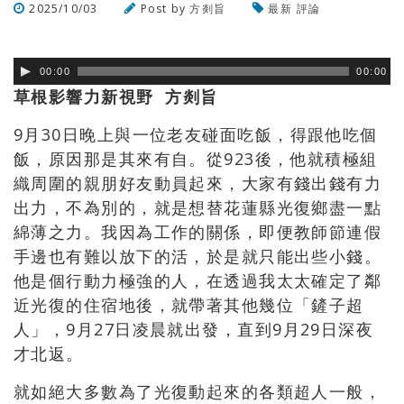
2025/10/03
Post by
方剡旨
最新
評論
瀏覽數
105
次
00:00
00:00
草根影響力新視野 方剡旨
9
月
30
日晚上與一位老友碰面吃飯，得跟他吃個
飯，原因那是其來有自。從
923
後，他就積極組
織周圍的親朋好友動員起來，大家有錢出錢有力
出力，不為別的，就是想替花蓮縣光復鄉盡一點
綿薄之力。我因為工作的關係，即便教師節連假
手邊也有難以放下的活，於是就只能出些小錢。
他是個行動力極強的人，在透過我太太確定了鄰
近光復的住宿地後，就帶著其他幾位「鏟子超
人」，
9
月
27
日凌晨就出發，直到
9
月
29
日深夜
才北返。
就如絕大多數為了光復動起來的各類超人一般，