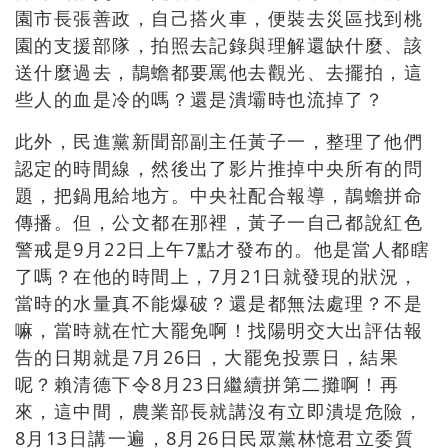
園市長張善政，自己搭火車，便裝去災區找到桃
園的支援部隊，拍照去記錄與理解還缺什麼、該
送什麼過去，鶄蟾都要罵他去觀光、去擺拍，這
些人的血是冷的嗎？還是潰壩時也流掉了？
此外，民進黨新聞部副主任黃子一，整理了他們
認定的時間線，然後出了影片推掉中央所有的問
題，把鍋甩給地方。中央社配合報導，鶄蟾拼命
傳播。但，公文都在那裡，黃子一自己都說紅色
警戒是
9
月
22
日上午
7
點才發布的。他是當人都瞎
了嗎？在他的時間上，
7
月
21
日就發現的狀況，
當時的水量真不能爆破？還是都無法處理？不是
嘛，當時就在忙大罷免啊！找陽明交大出評估報
告的日期就是
7
月
26
日，大罷免投票日，結果
呢？賴清德下令
8
月
23
日繼續拼第二攤啊！再
來，這中間，農業部長就講沒有立即潰堤危險，
8
月
13
日講一遍，
8
月
26
日民眾黨林憶君立委質