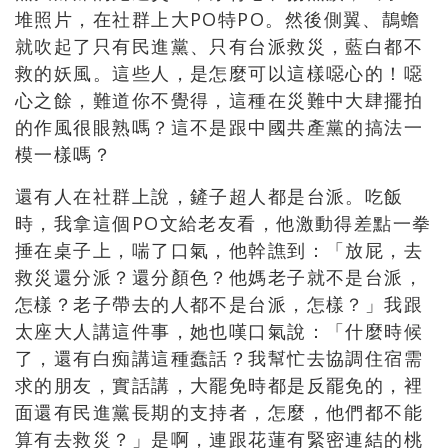
堆照片，在社群上大
PO
特
PO
。然後側翼、鶄蟾
就吹起了只有民進黨、只有台派救災，藍白都不
救的妖風。這些人，是怎麼可以這樣噁心的！噁
心之餘，難道你不覺得，這種在災難中大肆擺拍
的作風很眼熟嗎？這不是跟中國共產黨的搞法一
模一樣嗎？
還有人在社群上說，鏟子超人都是台派。吃飯
時，我拿這個
PO
文給老友看，他激動得差點一拳
捶在桌子上，喘了口氣，他幹譙到：「放屁，去
救災還分派？還分顏色？他媽老子就不是台派，
怎樣？老子帶去的人都不是台派，怎樣？」我跟
太座大人講這件事，她也嘆口氣說：「什麼時候
了，還有白痴講這種蠢話？我幫忙去協調住宿需
求的朋友，實話講，大罷免時都是反罷免的，裡
面還有民進黨長期的支持者，怎麼，他們都不能
算有去救災？」是啊，連跟花蓮有緊密連結的桃