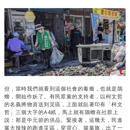
但，當時我們就看到這個社會的毒瘤，也就是鶄
蟾，開始作妖了。有民眾黨的支持者，以柯文哲
的名義將物資送到災區，上面就貼著印有「柯文
哲」三個大字的
A4
紙，馬上就有鶄蟾在社群上
說：那是中元節的供品。緊接著，這幾天，民進
黨大辣辣的跑進災區，穿背心、揚黨旗，出了一