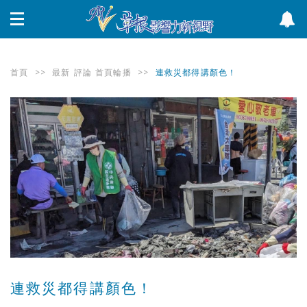
首頁
>>
最新
評論
首頁輪播
>>
連救災都得講顏色！
連救災都得講顏色！