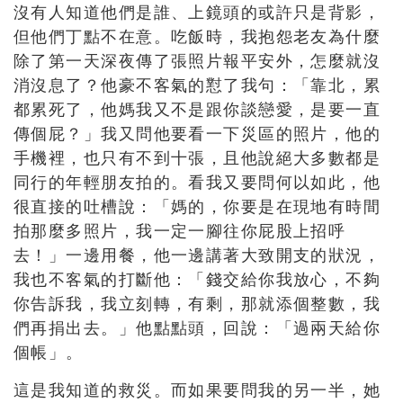
沒有人知道他們是誰、上鏡頭的或許只是背影，
但他們丁點不在意。吃飯時，我抱怨老友為什麼
除了第一天深夜傳了張照片報平安外，怎麼就沒
消沒息了？他豪不客氣的懟了我句：「靠北，累
都累死了，他媽我又不是跟你談戀愛，是要一直
傳個屁？」我又問他要看一下災區的照片，他的
手機裡，也只有不到十張，且他說絕大多數都是
同行的年輕朋友拍的。看我又要問何以如此，他
很直接的吐槽說：「媽的，你要是在現地有時間
拍那麼多照片，我一定一腳往你屁股上招呼
去！」一邊用餐，他一邊講著大致開支的狀況，
我也不客氣的打斷他：「錢交給你我放心，不夠
你告訴我，我立刻轉，有剩，那就添個整數，我
們再捐出去。」他點點頭，回說：「過兩天給你
個帳」。
這是我知道的救災。而如果要問我的另一半，她