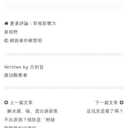
更多評論：
草根影響力
新視野
網路著作權聲明
Written by
方剡旨
政治觀察者
上一篇文章
下一篇文章
腳水腫、喘、蛋白尿卻查
這玩意是廢了嗎？
不出原因？慎防是「輕鏈
型類澱粉沉積症」