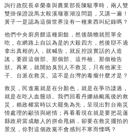
詢行政院長卓榮泰與農業部長陳駿季時，兩人雙
雙掛保證說馬太鞍溪堰塞湖沒問題，又講一遍！
黃子一是認為這個世界沒有一種東西叫紀錄嗎？
他們中央廚房餵這種廚餘，然後鶄蟾就照單全
吃，在網路上自以為是的大殺四方，然後辯不過
拿出真相的人，就喊告，就反控說實話的人造
謠，要跟這個部、那個部、這件檢、那個檢告
狀。再來，就開始臭別人不救災，只有他家主
子、台派在救災。這不是台灣的毒瘤什麼才是？
救災，民進黨就是在分顏色，就是在爭功諉過，
就是在吃人血饅頭。我們回看丹娜絲颱風後的救
災，賴政權當時以大罷免為先，呈現出對台南災
情處理的顢頇與絕情；再看看現在就是要把花蓮
縣政府當成敵人的拼命甩鍋，卻要在救災擺拍的
景況，你對這個政黨不會感到不寒而慄嗎？