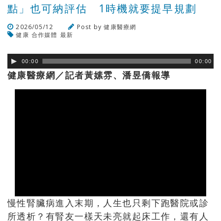
點」也可納評估 1時機就要提早規劃
2026/05/12
Post by
健康醫療網
健康
合作媒體
最新
瀏覽數
57
次
00:00
00:00
健康醫療網／記者黃嫊雰、潘昱僑報導
慢性腎臟病進入末期，人生也只剩下跑醫院或診
所透析？有腎友一樣天未亮就起床工作，還有人