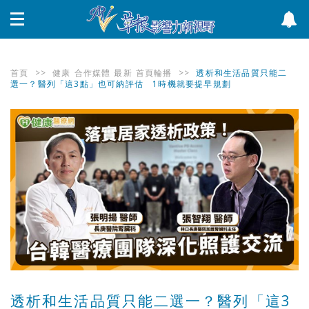
首頁
>>
健康
合作媒體
最新
首頁輪播
>>
透析和生活品質只能二
選一？醫列「這3點」也可納評估 1時機就要提早規劃
透析和生活品質只能二選一？醫列「這3