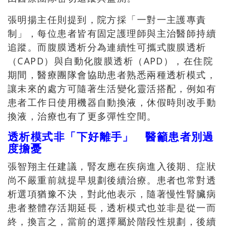
張明揚主任則提到，院方採「一對一主護專責
制」，每位患者皆有固定護理師與主治醫師持續
追蹤。而腹膜透析分為連續性可攜式腹膜透析
（CAPD）與自動化腹膜透析（APD），在住院
期間，醫療團隊會協助患者熟悉兩種透析模式，
讓未來的處方可隨著生活變化靈活搭配，例如有
患者工作日使用機器自動換液，休假時則改手動
換液，治療也有了更多彈性空間。
透析模式非「下好離手」 醫籲患者別過
度擔憂
張智翔主任建議，腎友應在疾病進入後期、症狀
尚不嚴重前就提早規劃後續治療。患者也常對透
析選項猶豫不決，對此他表示，隨著慢性腎臟病
患者整體存活期延長，透析模式也並非是從一而
終，換言之，當前的選擇屬於階段性規劃，後續