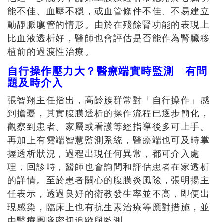
能不佳、血壓不穩，或血管條件不佳、不易建立
動靜脈廔管的情形。由於在殘餘腎功能的表現上
比血液透析好，醫師也會評估是否能作為腎臟移
植前的過渡性治療。
自行操作壓力大？醫療端實時監測 有問
題及時介入
張智翔主任指出，高齡族群常對「自行操作」感
到擔憂，其實腹膜透析的操作流程已逐步簡化，
觀察到患者、家屬或看護等經指導後多可上手。
再加上有雲端智慧監測系統，醫療端也可及時掌
握透析狀況，過程出現任何異常，都可介入處
理；回診時，醫師也會詢問和評估患者在家透析
的詳情。至於患者關心的腹膜炎風險，張明揚主
任表示，透過良好的衛教發生率並不高，即便出
現感染，臨床上也有抗生素治療等應對措施，並
由醫療團隊密切追蹤與監測。