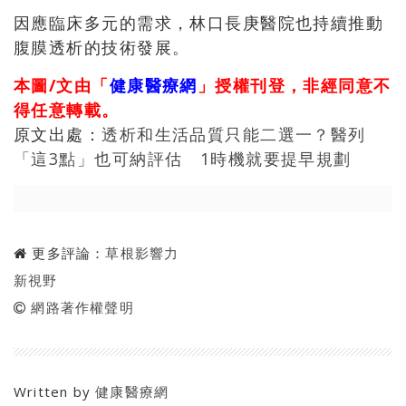
因應臨床多元的需求，林口長庚醫院也持續推動
腹膜透析的技術發展。
本圖/文由「
健康醫療網
」授權刊登，非經同意不
得任意轉載。
原文出處：
透析和生活品質只能二選一？醫列
「這3點」也可納評估 1時機就要提早規劃
更多評論：
草根影響力
新視野
網路著作權聲明
Written by
健康醫療網