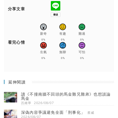
分享文章
新奇
有趣
難過
0%
0%
0%
看完心情
生氣
無聊
可怕
0%
0%
0%
延伸閱讀
讀《不撞南牆不回頭的馬金難兄難弟》也想談論
馬金
呂維寧
2026/08/07
深偽內容爭議避免全面「刑事化」
蔡威
2026/08/07