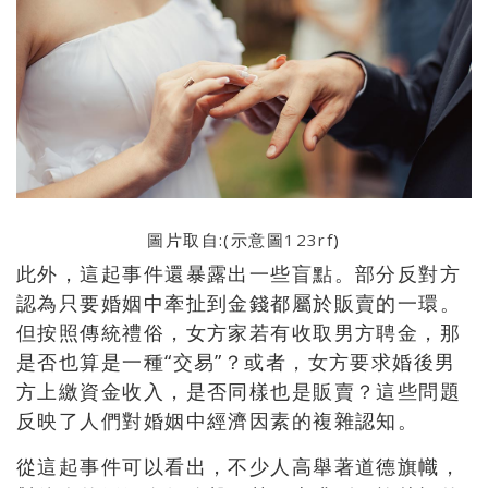
圖片取自:(示意圖
123rf
)
此外，這起事件還暴露出一些盲點。部分反對方
認為只要婚姻中牽扯到金錢都屬於販賣的一環。
但按照傳統禮俗，女方家若有收取男方聘金，那
是否也算是一種“交易”？或者，女方要求婚後男
方上繳資金收入，是否同樣也是販賣？這些問題
反映了人們對婚姻中經濟因素的複雜認知。
從這起事件可以看出，不少人高舉著道德旗幟，