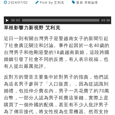
2024/07/02
Post by
艾利克
最新
草根論壇
瀏覽數
514
次
00:00
00:00
草根影響力新視野 艾利克
近日一則有關台灣男子迎娶越南女子的新聞引起
了社會廣泛關注和討論。事件起因於一名40歲的
台灣男子和他剛迎娶的18歲越南新娘，這段跨國
婚姻引發了社會不同的反應，有人表示祝福，也
有人提出嚴厲批評。
反對方的聲音主要集中於對男子的指責，他們認
為這名男子參與了「人口販賣」，因為從認識到
婚禮，包括仲介費在內，男子一共花費了約70萬
台幣，一部分人認為男子耗費這筆錢，實際上是
購買了一個外國的配偶，甚至有不少人批評男子
為了傳宗接代，將女性視為生育機器。然而支持