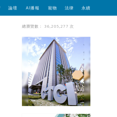
芳
論壇
AI播報
寵物
法律
永續
總瀏覽數：
36,205,277
次