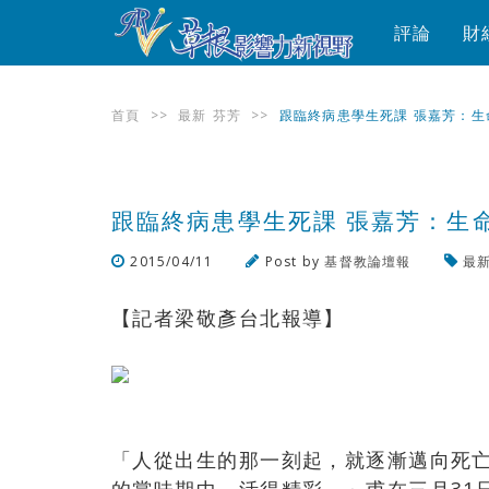
評論
財
首頁
>>
最新
芬芳
>>
跟臨終病患學生死課 張嘉芳：生
跟臨終病患學生死課 張嘉芳：生
2015/04/11
Post by
基督教論壇報
最
【記者梁敬彥台北報導】
「人從出生的那一刻起，就逐漸邁向死