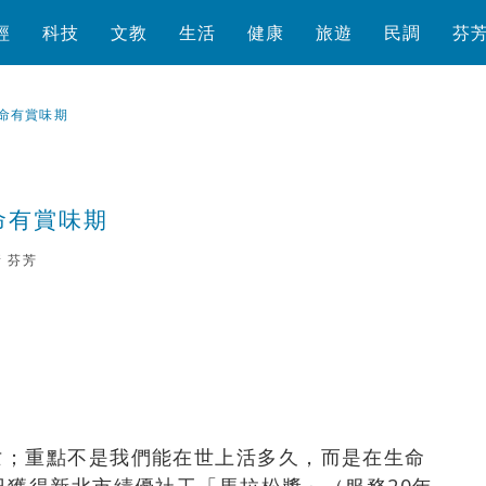
經
科技
文教
生活
健康
旅遊
民調
芬
命有賞味期
命有賞味期
新
芬芳
瀏覽數
2,281
次
亡；重點不是我們能在世上活多久，而是在生命