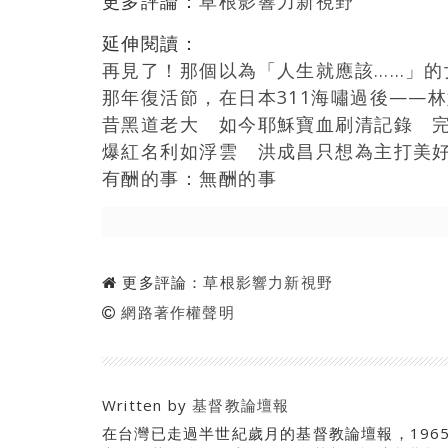
更多評論：
草根影響力新視野
延伸閱讀：
再見了！那個以為「人生就應該……」的女
那年復活節，在日本311海嘯過後——
昔黑道老大 如今耶穌寶血刷清記錄 
爆紅名利如浮雲 洪成昌只想為主打美
有酬的事：無酬的事
更多評論：
草根影響力新視野
網路著作權聲明
Written by
基督教論壇報
在台灣已走過半世紀歲月的基督教論壇報，196