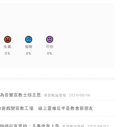
生氣
無聊
可怕
0%
0%
0%
願為音樂宣教士頌主恩
基督教論壇報
2026/08/06
aft遊戲變宣教工場 線上靈修近半是教會新朋友
主帥德拉富恩特：凡事倚靠上帝
基督教論壇報
2026/08/02