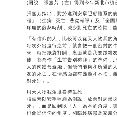
(圖說：張嘉芳（左）得到今年新北市績
張嘉芳指出，對於進到安寧照顧體系的
程」（生病─死亡─悲傷輔導）及「全團
疼痛的煎熬時刻，減少對死亡的恐懼，
「有信仰的人，比較可以從天人物我的
每次外出遠行之前，就會把一個密封的
來，就把紙袋打開，裏面就是我要跟親
徒，都會作「生前告別禮拜」的準備，
人的肉體會衰殘，但他們能夠和所愛的
友的死亡，在情感面都有難過和不捨，
對死別」。
用天人物我角度看待生死
張嘉芳以安寧照顧為例說，放棄對病患
死」，而是回到以「人」為本的角度，
也會從信仰的角度，和臨終病患及家屬