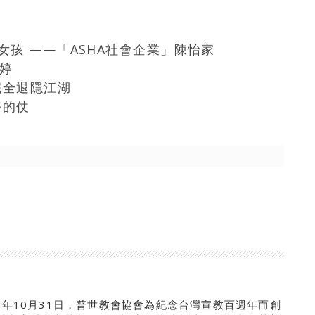
孩 ——「ASHA社會企業」陳怡家
林婷
完全退隱江湖
好的仗
5年10月31日，普世教會協會為紀念台灣宣教百週年而創