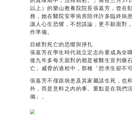
的賞味期中，活得精彩。」甫在三月31
以上）的樂山教養院院長張嘉芳，曾在
務，她在醫院安寧病房陪伴許多臨終病
讓人心生恐懼，不想談論，更不願面對
作準備。
目睹對死亡的恐懼與掙扎
張嘉芳在學生時代就立定志向要成為全
後九年多每天面對的都是被醫生宣判藥
亡」威脅的過程中，那種「想求生卻不
張嘉芳不僅跟病患及其家屬談生死，也
外，而是意料之內的事。重點是在我們
備」。