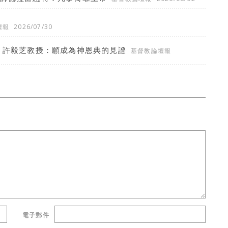
壇報
2026/07/30
 許毅芝教授：願成為神恩典的見證
基督教論壇報
電子郵件