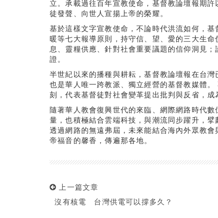
立。承載過往百年宣教使命，基督教論壇報期許
徒發聲、向世人宣揚上帝的榮耀。
基於這樣文字宣教使命，不論時代洪流如何，基
暖等七大報導原則，持守信、望、愛的三大生命
息、靈糧供應、針對社會重要議題的信仰洞見；
證。
半世紀以來的播種與耕耘，基督教論壇報在台灣
也是華人唯一跨教派、獨立經營的基督教媒體。
刻，代表基督徒對社會變革提出批判與反省，成
隨著華人教會復興世代的來臨、網際網路時代數
量，也積極結合雲端科技，與潮流同步躍升，擘
透過網路的無遠弗屆，未來能結合海內外眾教會
帝福音的馨香，傳遍那各地。
上一篇文章
沒有核電 台灣供電可以撐多久？