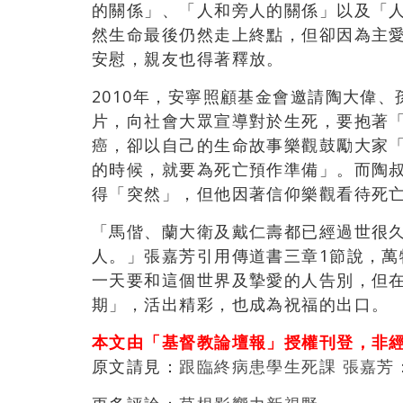
的關係」、「人和旁人的關係」以及「
然生命最後仍然走上終點，但卻因為主
安慰，親友也得著釋放。
2010年，安寧照顧基金會邀請陶大偉
片，向社會大眾宣導對於生死，要抱著
癌，卻以自己的生命故事樂觀鼓勵大家
的時候，就要為死亡預作準備」。而陶叔
得「突然」，但他因著信仰樂觀看待死
「馬偕、蘭大衛及戴仁壽都已經過世很
人。」張嘉芳引用傳道書三章1節說，
一天要和這個世界及摯愛的人告別，但
期」，活出精彩，也成為祝福的出口。
本文由「基督教論壇報」授權刊登，非
原文請見：
跟臨終病患學生死課 張嘉芳