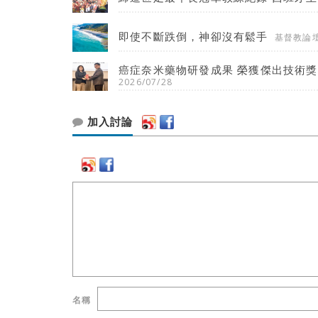
即使不斷跌倒，神卻沒有鬆手
基督教論
癌症奈米藥物研發成果 榮獲傑出技術獎
2026/07/28
加入討論
名稱