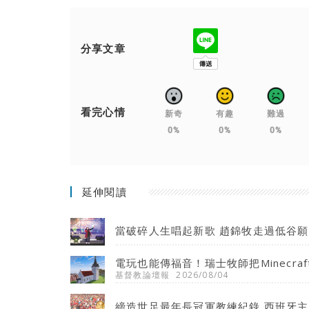
分享文章
看完心情
新奇
有趣
難過
0%
0%
0%
延伸閱讀
當破碎人生唱起新歌 趙錦牧走過低谷
電玩也能傳福音！瑞士牧師把Minecr
基督教論壇報
2026/08/04
締造世足最年長冠軍教練紀錄 西班牙