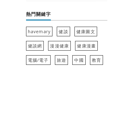
熱門關鍵字
havemary
健談
健康圖文
健談網
漫漫健康
健康漫畫
電腦/電子
旅遊
中國
教育