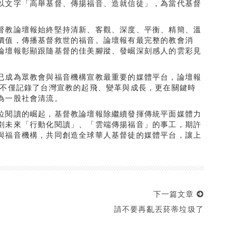
以文字「高舉基督、傳揚福音、造就信徒」，為當代基督
督教論壇報始終堅持清新、客觀、深度、平衡、精簡、溫
價值，傳播基督救世的福音。論壇報有最完整的教會消
論壇報彰顯跟隨基督的佳美腳蹤、發崛深刻感人的雲彩見
已成為眾教會與福音機構宣教最重要的媒體平台，論壇報
 不僅記錄了台灣宣教的起飛、變革與成長，更在關鍵時
為一股社會清流。
位閱讀的崛起，基督教論壇報除繼續發揮傳統平面媒體力
劃未來「行動化閱讀」、「雲端傳揚福音」的事工，期許
與福音機構，共同創造全球華人基督徒的媒體平台，讓上
下一篇文章
請不要再亂丟菸蒂垃圾了