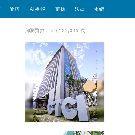
芳
論壇
AI播報
寵物
法律
永續
總瀏覽數：
36,183,039
次