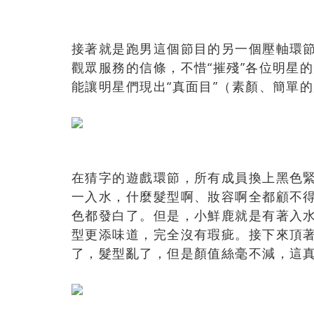
接著就是跑男這個節目的另一個壓軸環
觀眾服務的信條，不惜“摧殘”各位明星
能讓明星們現出“真面目”（素顏、簡單
在猜字的遊戲環節，所有成員換上黑色
一入水，什麼髮型啊、妝容啊全都顧不
色都發白了。但是，小鮮鹿就是有著入
型更添味道，完全沒有瑕疵。接下來頂
了，髮型亂了，但是顏值絲毫不減，這