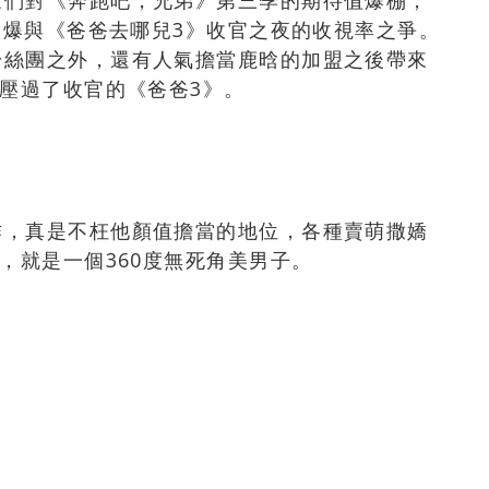
眾們對《奔跑吧，兄弟》第三季的期待值爆棚，
，引爆與《爸爸去哪兒3》收官之夜的收視率之爭。
粉絲團之外，還有人氣擔當鹿晗的加盟之後帶來
就壓過了收官的《爸爸3》。
作，真是不枉他顏值擔當的地位，各種賣萌撒嬌
，就是一個360度無死角美男子。