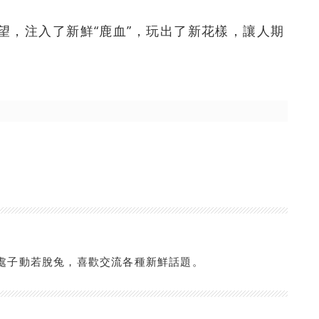
望，注入了新鮮“鹿血”，玩出了新花樣，讓人期
處子動若脫兔，喜歡交流各種新鮮話題。