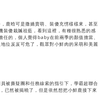
份，鹿晗可是撒嬌賣萌、裝傻充愣樣樣來，甚至
趁機裝傻栽贓祖藍，看到這裡，有種很熟悉的感
擔任的，個人覺得baby在前兩季的顏值擔當、
員地位岌岌可危了，觀眾對小鮮肉的呆萌和美麗
團員被撕疑團和任務線索的指引下，學霸超聯合
手，已然被揭曉了，但是依然想把小鮮鹿接下來