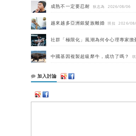
成熟不一定要忍耐
狄志為
2026/08/06
越來越多亞洲銀髮族離婚
琪拉
2026/08
社群「極限化」風潮為何令心理專家擔
中國基因複製超級犛牛，成功了嗎？
加入討論