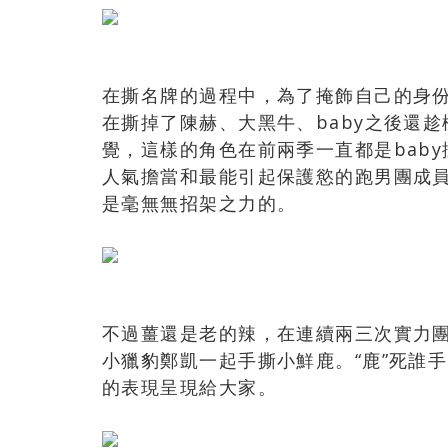
在撕名牌的過程中，為了掩飾自己的身
在撕掉了陳赫、大黑牛、baby之後還
覺，這樣的角色在前兩季一直都是baby
人氣擔當和最能引起保護慾的跑男團成
是毫無無招架之力的。
不過薑還是老的辣，在連續兩三次實力
小獵豹鄭凱一起手撕小鮮鹿。“鹿”死誰
的表現呈現給大家。