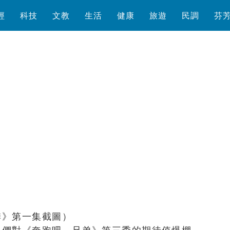
經
科技
文教
生活
健康
旅遊
民調
芬
瀏覽數
1,958
次
季》第一集截圖）