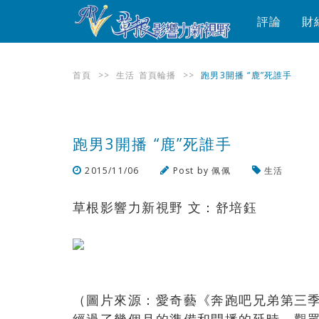
評論
財
首頁
>>
生活
首頁輪播
>>
跑男3開播 “鹿”死誰手
跑男3開播 “鹿”死誰手
2015/11/06
Post by
佩佩
生活
草根影響力新視野 文：舒培鈺
（圖片來源：愛奇藝《奔跑吧兄弟第三