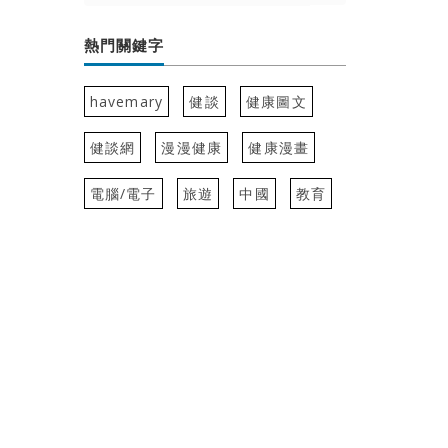
熱門關鍵字
havemary
健談
健康圖文
健談網
漫漫健康
健康漫畫
電腦/電子
旅遊
中國
教育